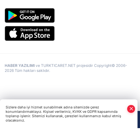
HABER YAZILIMI
ve TURKTICARET.NET projesidir Copyright© 2006-
2026 Tüm hakları saklıdır.
Sizlere daha iyi hizmet sunabilmek adına sitemizde çerez
konumlandırmaktayız. Kişisel verileriniz, KVKK ve GDPR kapsamında
toplanıp işlenir. Sitemizi kullanarak, çerezleri kullanmamızı kabul etmiş
olacaksınız.
Anasayfa
Haber Ara
Yazarlar