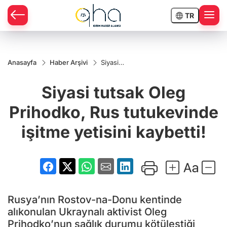
TR
Anasayfa
Haber Arşivi
Siyasi
tutsak Oleg
Prihodko,
Siyasi tutsak Oleg
Rus
tutukevinde
işitme
Prihodko, Rus tutukevinde
yetisini
kaybetti!
işitme yetisini kaybetti!
Rusya’nın Rostov-na-Donu kentinde
alıkonulan Ukraynalı aktivist Oleg
Prihodko’nun sağlık durumu kötüleştiği