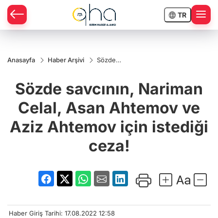
TR
Anasayfa
Haber Arşivi
Sözde
savcının,
Nariman
Sözde savcının, Nariman
Celal,
Asan
Ahtemov
Celal, Asan Ahtemov ve
ve Aziz
Ahtemov
Aziz Ahtemov için istediği
için
istediği
ceza!
ceza!
Haber Giriş Tarihi: 17.08.2022 12:58