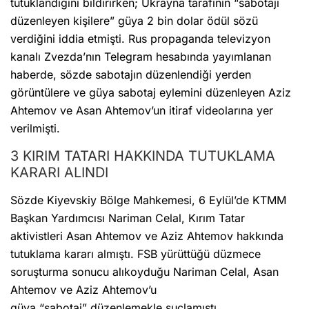
tutuklandığını bildirirken; Ukrayna tarafının “sabotajı
düzenleyen kişilere” güya 2 bin dolar ödül sözü
verdiğini iddia etmişti. Rus propaganda televizyon
kanalı Zvezda’nın Telegram hesabında yayımlanan
haberde, sözde sabotajın düzenlendiği yerden
görüntülere ve güya sabotaj eylemini düzenleyen Aziz
Ahtemov ve Asan Ahtemov’un itiraf videolarına yer
verilmişti.
3 KIRIM TATARI HAKKINDA TUTUKLAMA
KARARI ALINDI
Sözde Kiyevskiy Bölge Mahkemesi, 6 Eylül’de KTMM
Başkan Yardımcısı Nariman Celal, Kırım Tatar
aktivistleri Asan Ahtemov ve Aziz Ahtemov hakkında
tutuklama kararı almıştı. FSB yürüttüğü düzmece
soruşturma sonucu alıkoyduğu Nariman Celal, Asan
Ahtemov ve Aziz Ahtemov’u
güya “sabotaj” düzenlemekle suçlamıştı.