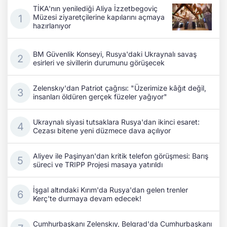
TİKA'nın yenilediği Aliya İzzetbegoviç
Müzesi ziyaretçilerine kapılarını açmaya
hazırlanıyor
BM Güvenlik Konseyi, Rusya'daki Ukraynalı savaş
esirleri ve sivillerin durumunu görüşecek
Zelenskıy'dan Patriot çağrısı: "Üzerimize kâğıt değil,
insanları öldüren gerçek füzeler yağıyor"
Ukraynalı siyasi tutsaklara Rusya'dan ikinci esaret:
Cezası bitene yeni düzmece dava açılıyor
Aliyev ile Paşinyan'dan kritik telefon görüşmesi: Barış
süreci ve TRIPP Projesi masaya yatırıldı
İşgal altındaki Kırım'da Rusya'dan gelen trenler
Kerç'te durmaya devam edecek!
Cumhurbaşkanı Zelenskıy, Belgrad'da Cumhurbaşkanı