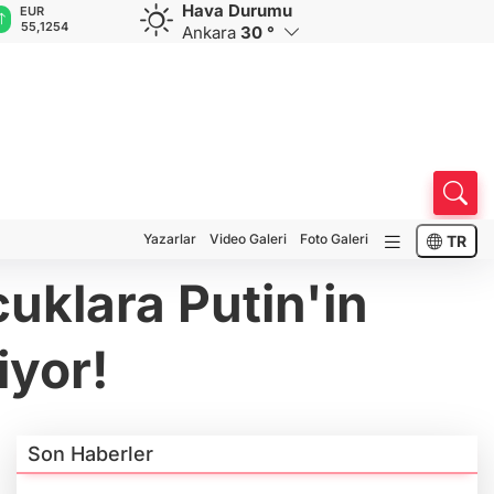
Hava Durumu
GBP
CHF
CAD
RUB
A
64,3468
59,0083
34,1883
0,5822
1
Ankara
30 °
Yazarlar
Video Galeri
Foto Galeri
TR
cuklara Putin'in
iyor!
Son Haberler