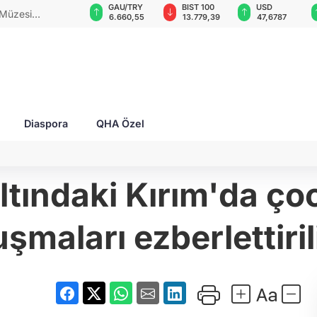
GAU/TRY
BIST 100
USD
EUR
ynalı savaş
6.660,55
13.779,39
47,6787
55,1254
Diaspora
QHA Özel
ltındaki Kırım'da ço
şmaları ezberlettiril