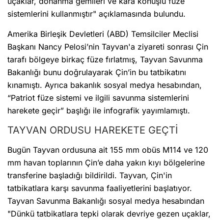
uçaklar, donanma gemileri ve kara konuşlu füze
sistemlerini kullanmıştır" açıklamasında bulundu.
Amerika Birleşik Devletleri (ABD) Temsilciler Meclisi
Başkanı Nancy Pelosi’nin Tayvan'a ziyareti sonrası Çin
tarafı bölgeye birkaç füze fırlatmış, Tayvan Savunma
Bakanlığı bunu doğrulayarak Çin’in bu tatbikatını
kınamıştı. Ayrıca bakanlık sosyal medya hesabından,
“Patriot füze sistemi ve ilgili savunma sistemlerini
harekete geçir” başlığı ile infografik yayımlamıştı.
TAYVAN ORDUSU HAREKETE GEÇTİ
Bugün Tayvan ordusuna ait 155 mm obüs M114 ve 120
mm havan toplarının Çin’e daha yakın kıyı bölgelerine
transferine başladığı bildirildi. Tayvan, Çin'in
tatbikatlara karşı savunma faaliyetlerini başlatıyor.
Tayvan Savunma Bakanlığı sosyal medya hesabından
"Dünkü tatbikatlara tepki olarak devriye gezen uçaklar,