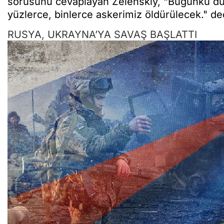
sorusunu cevaplayan Zelenskıy, “Bugünkü du
yüzlerce, binlerce askerimiz öldürülecek." de
RUSYA, UKRAYNA’YA SAVAŞ BAŞLATTI