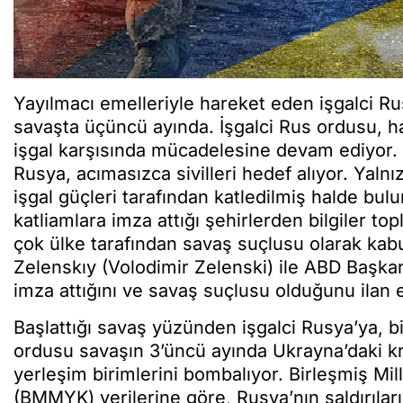
Yayılmacı emelleriyle hareket eden işgalci Ru
savaşta üçüncü ayında. İşgalci Rus ordusu, 
işgal karşısında mücadelesine devam ediyor.
Rusya, acımasızca sivilleri hedef alıyor. Yaln
işgal güçleri tarafından katledilmiş halde bulu
katliamlara imza attığı şehirlerden bilgiler 
çok ülke tarafından savaş suçlusu olarak kab
Zelenskıy (Volodimir Zelenski) ile ABD Başka
imza attığını ve savaş suçlusu olduğunu ilan e
Başlattığı savaş yüzünden işgalci Rusya’ya, b
ordusu savaşın 3’üncü ayında Ukrayna’daki kriti
yerleşim birimlerini bombalıyor. Birleşmiş Mil
(BMMYK) verilerine göre, Rusya’nın saldırıla