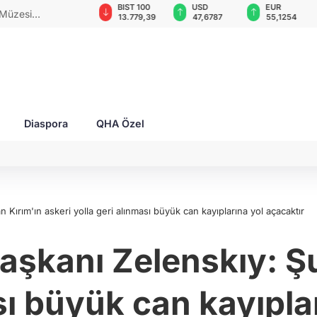
GAU/TRY
BIST 100
USD
EUR
 Müzesi
6.660,55
13.779,39
47,6787
55,1254
Diaspora
QHA Özel
ırım'ın askeri yolla geri alınması büyük can kayıplarına yol açacaktır
kanı Zelenskıy: Şu 
sı büyük can kayıpla