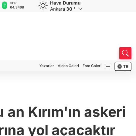
Hava Durumu
GBP
CHF
CAD
RUB
A
64,3468
59,0083
34,1883
0,5822
1
Ankara
30 °
Yazarlar
Video Galeri
Foto Galeri
TR
an Kırım'ın askeri
rına yol açacaktır