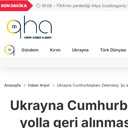
GEL
TND
BGN
VND
SON DAKİKA
19:08 - TİKA'nın yenilediği Aliya İzzetbegoviç
49
18,2677
16,3788
27,9743
0,0018
ziyaretçilerine kapılarını açmaya hazırlanıyor
Gündem
Kırım
Ukrayna
Türk Dünyası
Anasayfa
Haber Arşivi
Ukrayna Cumhurbaşkanı Zelenskıy: Şu an K
Ukrayna Cumhurbaş
yolla geri alınma