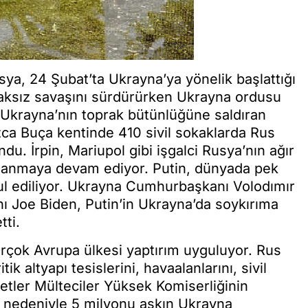
sya, 24 Şubat’ta Ukrayna’ya yönelik başlattığı
haksız savaşını sürdürürken Ukrayna ordusu
 Ukrayna’nın toprak bütünlüğüne saldıran
ızca Buça kentinde 410 sivil sokaklarda Rus
ndu. İrpin, Mariupol gibi işgalci Rusya’nın ağır
toplanmaya devam ediyor. Putin, dünyada pek
ul ediliyor. Ukrayna Cumhurbaşkanı Volodımır
nı Joe Biden, Putin’in Ukrayna’da soykırıma
tti.
irçok Avrupa ülkesi yaptırım uyguluyor. Rus
k altyapı tesislerini, havaalanlarını, sivil
letler Mülteciler Yüksek Komiserliğinin
rı nedeniyle 5 milyonu aşkın Ukrayna