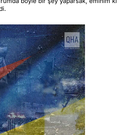
rumda böyle bir şey yaparsak, eminim ki
di.