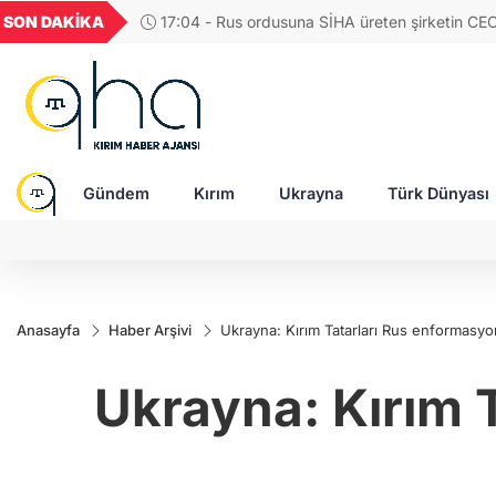
GEL
TND
BGN
VND
SON DAKİKA
17:04 - Rus ordusuna SİHA üreten şirketin CE
56
18,1990
16,2480
28,0626
0,0018
saldırıda ağır yaralandı
Gündem
Kırım
Ukrayna
Türk Dünyası
Anasayfa
Haber Arşivi
Ukrayna: Kırım Tatarları Rus enformasyo
Ukrayna: Kırım 