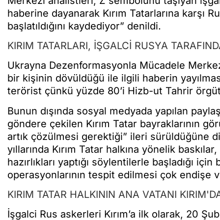
Merkezi analistleri, Z sembolünü taşıyan işgal
haberine dayanarak Kırım Tatarlarına karşı R
başlatıldığını kaydediyor” denildi.
KIRIM TATARLARI, İŞGALCİ RUSYA TARAFIN
Ukrayna Dezenformasyonla Mücadele Merkezi
bir kişinin dövüldüğü ile ilgili haberin yayılmas
terörist çünkü yüzde 80’i Hizb-ut Tahrir örgü
Bunun dışında sosyal medyada yapılan paylaş
göndere çekilen Kırım Tatar bayraklarının g
artık çözülmesi gerektiği” ileri sürüldüğüne 
yıllarında Kırım Tatar halkına yönelik baskılar, 
hazırlıkları yaptığı söylentilerle başladığı içi
operasyonlarının tespit edilmesi çok endişe ver
KIRIM TATAR HALKININ ANA VATANI KIRIM'D
İşgalci Rus askerleri Kırım’a ilk olarak, 20 Şub