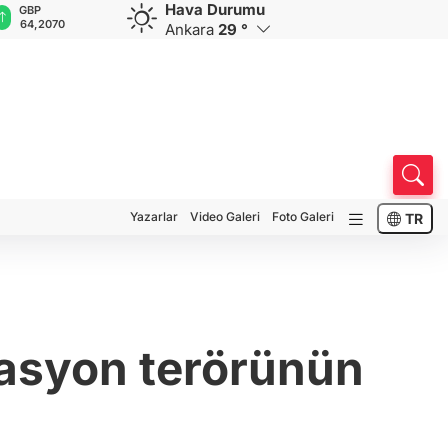
Hava Durumu
GBP
CHF
CAD
RUB
A
64,2070
58,9279
33,9617
0,5874
1
Ankara
29 °
Yazarlar
Video Galeri
Foto Galeri
TR
masyon terörünün