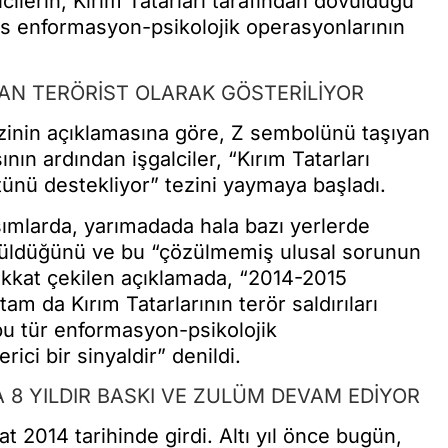
cilerin, Kırım Tatarları tarafından dövüldüğü
us enformasyon-psikolojik operasyonlarının
DAN TERÖRİST OLARAK GÖSTERİLİYOR
nin açıklamasına göre, Z sembolünü taşıyan
ının ardından işgalciler, “Kırım Tatarları
tünü destekliyor” tezini yaymaya başladı.
ımlarda, yarımadada hala bazı yerlerde
örüldüğünü ve bu “çözülmemiş ulusal sorunun
dikkat çekilen açıklamada, “2014-2015
tam da Kırım Tatarlarının terör saldırıları
n bu tür enformasyon-psikolojik
ici bir sinyaldir” denildi.
A 8 YILDIR BASKI VE ZULÜM DEVAM EDİYOR
at 2014 tarihinde girdi. Altı yıl önce bugün,