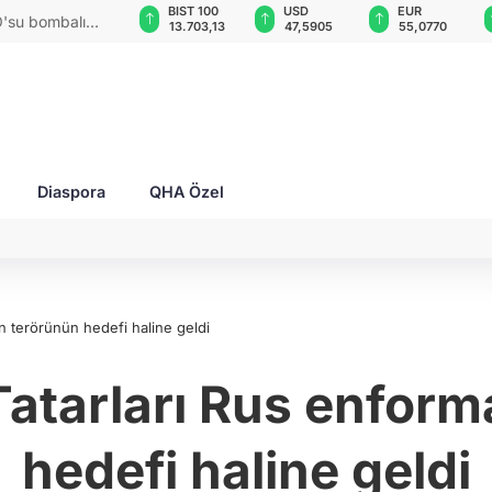
GAU/TRY
BIST 100
USD
EUR
O'su bombalı
6.529,13
13.703,13
47,5905
55,0770
Diaspora
QHA Özel
n terörünün hedefi haline geldi
Tatarları Rus enfor
hedefi haline geldi