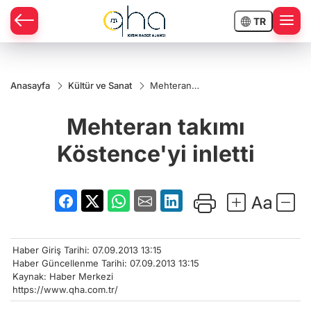
TR
Anasayfa
Kültür ve Sanat
Mehteran
takımı
Köstence'yi
Mehteran takımı
inletti
Köstence'yi inletti
Haber Giriş Tarihi: 07.09.2013 13:15
Haber Güncellenme Tarihi: 07.09.2013 13:15
Kaynak: Haber Merkezi
https://www.qha.com.tr/