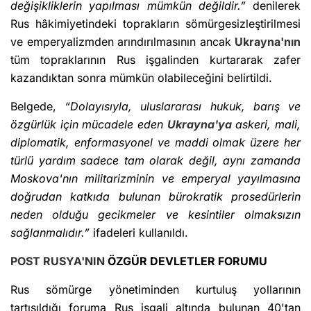
değişikliklerin yapılması mümkün değildir.”
denilerek
Rus hâkimiyetindeki toprakların sömürgesizleştirilmesi
ve emperyalizmden arındırılmasının ancak
Ukrayna'nın
tüm topraklarının Rus işgalinden kurtararak zafer
kazandıktan sonra mümkün olabileceğini belirtildi.
Belgede,
“Dolayısıyla, uluslararası hukuk, barış ve
özgürlük için mücadele eden
Ukrayna'ya
askeri, mali,
diplomatik, enformasyonel ve maddi olmak üzere her
türlü yardım sadece tam olarak değil, aynı zamanda
Moskova'nın militarizminin ve emperyal yayılmasına
doğrudan katkıda bulunan bürokratik prosedürlerin
neden olduğu gecikmeler ve kesintiler olmaksızın
sağlanmalıdır.”
ifadeleri kullanıldı.
POST
RUSYA'NIN
ÖZGÜR DEVLETLER FORUMU
Rus sömürge yönetiminden kurtuluş yollarının
tartışıldığı foruma Rus işgali altında bulunan 40'tan