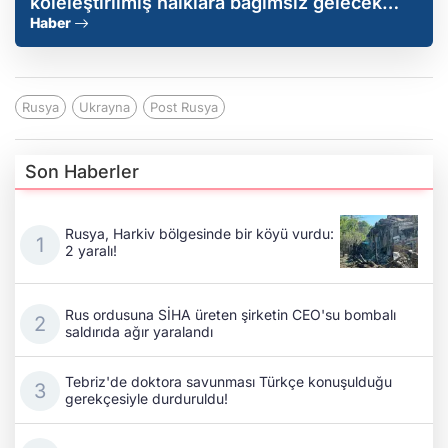
köleleştirilmiş halklara bağımsız gelecek
kurma şansını sağlayacak
Haber
Rusya
Ukrayna
Post Rusya
Son Haberler
Rusya, Harkiv bölgesinde bir köyü vurdu:
2 yaralı!
Rus ordusuna SİHA üreten şirketin CEO'su bombalı
saldırıda ağır yaralandı
Tebriz'de doktora savunması Türkçe konuşulduğu
gerekçesiyle durduruldu!