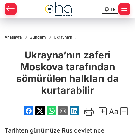
TR
Anasayfa
Gündem
Ukrayna’nın
zaferi
Moskova
Ukrayna’nın zaferi
tarafından
sömürülen
halkları da
Moskova tarafından
kurtarabilir
sömürülen halkları da
kurtarabilir
Tarihten günümüze Rus devletince