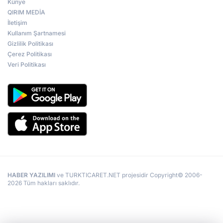
Künye
QIRIM MEDİA
İletişim
Kullanım Şartnamesi
Gizlilik Politikası
Çerez Politikası
Veri Politikası
HABER YAZILIMI
ve TURKTICARET.NET projesidir Copyright© 2006-
2026 Tüm hakları saklıdır.