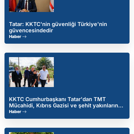
Tatar: KKTC'nin güvenliği Türkiye'nin
güvencesindedir
Haber
KKTC Cumhurbaşkanı Tatar'dan TMT
Mücahidi, Kıbrıs Gazisi ve şehit yakınlarına
ziyaret
Haber