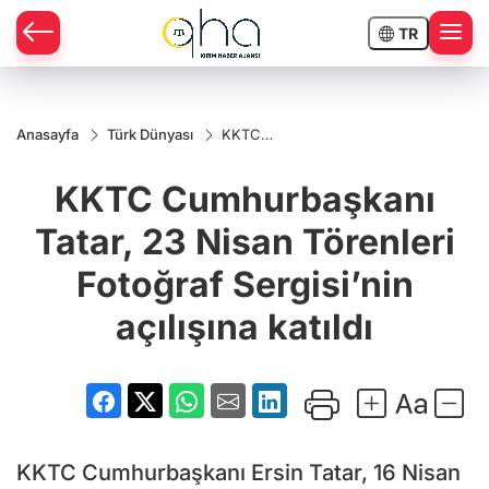
TR
Anasayfa
Türk Dünyası
KKTC
Cumhurbaşkanı
Tatar, 23 Nisan
KKTC Cumhurbaşkanı
Törenleri
Fotoğraf
Sergisi’nin
Tatar, 23 Nisan Törenleri
açılışına katıldı
Fotoğraf Sergisi’nin
açılışına katıldı
KKTC Cumhurbaşkanı Ersin Tatar, 16 Nisan