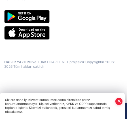
HABER YAZILIMI
ve TURKTICARET.NET projesidir Copyright© 2006-
2026 Tüm hakları saklıdır.
Sizlere daha iyi hizmet sunabilmek adına sitemizde çerez
konumlandırmaktayız. Kişisel verileriniz, KVKK ve GDPR kapsamında
toplanıp işlenir. Sitemizi kullanarak, çerezleri kullanmamızı kabul etmiş
olacaksınız.
Anasayfa
Haber Ara
Yazarlar