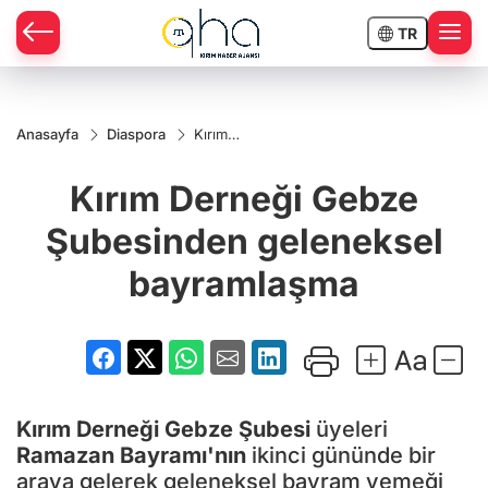
TR
Anasayfa
Diaspora
Kırım
Derneği
Gebze
Kırım Derneği Gebze
Şubesinden
geleneksel
bayramlaşma
Şubesinden geleneksel
bayramlaşma
Kırım Derneği Gebze Şubesi
üyeleri
Ramazan Bayramı'nın
ikinci gününde bir
araya gelerek geleneksel bayram yemeği