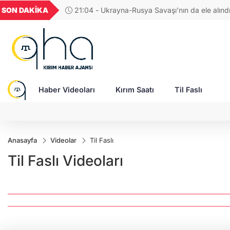
UYU
GEL
TND
BGN
SON DAKİKA
21:04 - Ukrayna-Rusya Savaşı'nın da ele alın
62
1,1822
18,2365
16,2316
27,9743
erdi
Haber Videoları
Kırım Saatı
Til Faslı
Anasayfa
Videolar
Til Faslı
Til Faslı Videoları