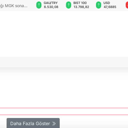
VND
GAU/TRY
BIST 100
USD
dığı MGK sona
0,0018
6.530,08
13.798,82
47,6885
Daha Fazla Göster