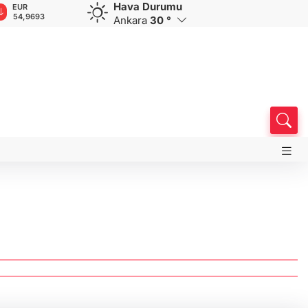
Hava Durumu
EUR
GBP
CHF
CAD
R
54,9693
64,1885
58,6681
34,0098
0
Ankara
30 °