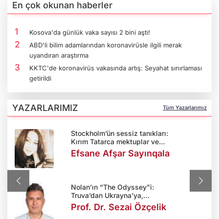
En çok okunan haberler
Kosova'da günlük vaka sayısı 2 bini aştı!
ABD'li bilim adamlarından koronavirüsle ilgili merak
uyandıran araştırma
KKTC'de koronavirüs vakasında artış: Seyahat sınırlaması
getirildi
YAZARLARIMIZ
Tüm Yazarlarımız
Stockholm’ün sessiz tanıkları:
Kırım Tatarca mektuplar ve
unutulan bir diplomasi hikâyesi
Efsane Afşar Sayınqala
Nolan’ın “The Odyssey”i:
Truva’dan Ukrayna’ya,
İthaka’dan Kırım’a
Prof. Dr. Sezai Özçelik