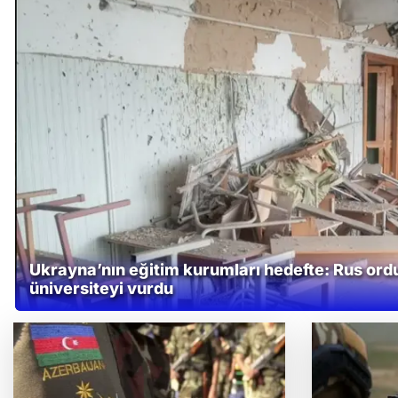
Ukrayna’nın eğitim kurumları hedefte: Rus ord
üniversiteyi vurdu