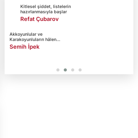
Kitlesel şiddet, listelerin
hazırlanmasıyla başlar
Refat Çubarov
Akkoyunlular ve
Karakoyunluların hâlen
Kazakistan'da yaşadığını
Semih İpek
biliyor muydunuz?