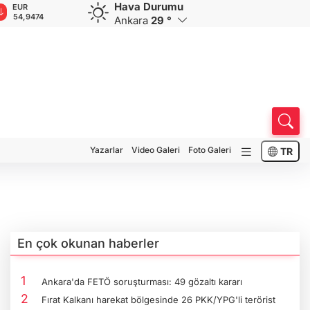
Hava Durumu
GBP
CHF
CAD
RUB
A
64,1494
58,5767
33,9500
0,5831
1
Ankara
29 °
Yazarlar
Video Galeri
Foto Galeri
TR
En çok okunan haberler
Ankara'da FETÖ soruşturması: 49 gözaltı kararı
Fırat Kalkanı harekat bölgesinde 26 PKK/YPG'li terörist