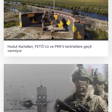
Hudut Kartalları, FETÖ'cü ve PKK'lı teröristlere geçit
vermiyor