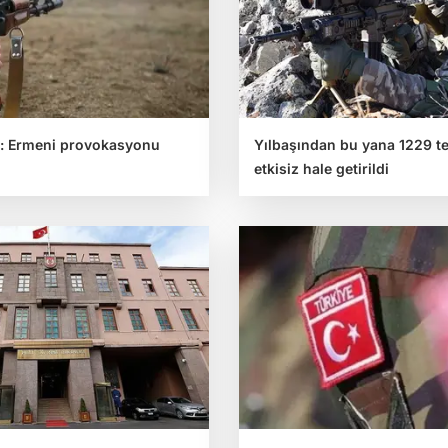
: Ermeni provokasyonu
Yılbaşından bu yana 1229 te
etkisiz hale getirildi