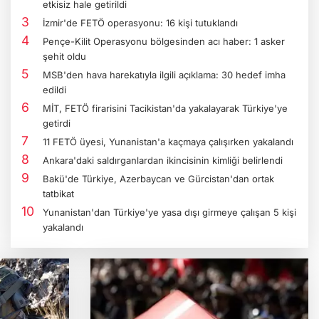
etkisiz hale getirildi
İzmir'de FETÖ operasyonu: 16 kişi tutuklandı
Pençe-Kilit Operasyonu bölgesinden acı haber: 1 asker
şehit oldu
MSB'den hava harekatıyla ilgili açıklama: 30 hedef imha
edildi
MİT, FETÖ firarisini Tacikistan'da yakalayarak Türkiye'ye
getirdi
11 FETÖ üyesi, Yunanistan'a kaçmaya çalışırken yakalandı
Ankara'daki saldırganlardan ikincisinin kimliği belirlendi
Bakü'de Türkiye, Azerbaycan ve Gürcistan'dan ortak
tatbikat
Yunanistan'dan Türkiye'ye yasa dışı girmeye çalışan 5 kişi
yakalandı
ıskaç-32" operasyonlarında 93 şüpheli yakalandı