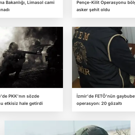
ma Bakanlığı, Limasol cami
Pençe-Kilit Operasyonu böl
kınadı
asker şehit oldu
e'de PKK'nın sözde
İzmir'de FETÖ'nün gaybubet
 etkisiz hale getirdi
operasyon: 20 gözaltı