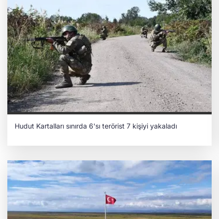
Kazakistan'da yükselen
nükleer santralde Rus gölgesi!
Mustafa Koçyegit
Bakü Zirvesi ve Türk
dünyasının kader koridoru:
Zengezur
Mehmet Gökhan
Özçubukçu
Hudut Kartalları sınırda 6'sı terörist 7 kişiyi yakaladı