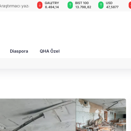
GAU/TRY
BIST 100
USD
EUR
rları ile Ahıska
6.494,14
13.798,82
47,5877
54,9474
yaşatmaya
Diaspora
QHA Özel