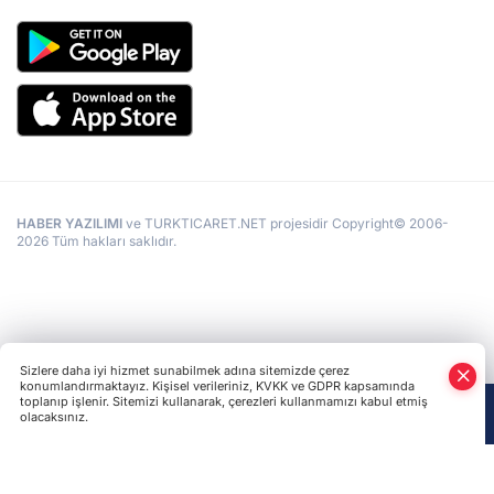
HABER YAZILIMI
ve TURKTICARET.NET projesidir Copyright© 2006-
2026 Tüm hakları saklıdır.
Sizlere daha iyi hizmet sunabilmek adına sitemizde çerez
konumlandırmaktayız. Kişisel verileriniz, KVKK ve GDPR kapsamında
toplanıp işlenir. Sitemizi kullanarak, çerezleri kullanmamızı kabul etmiş
olacaksınız.
Anasayfa
Haber Ara
Yazarlar