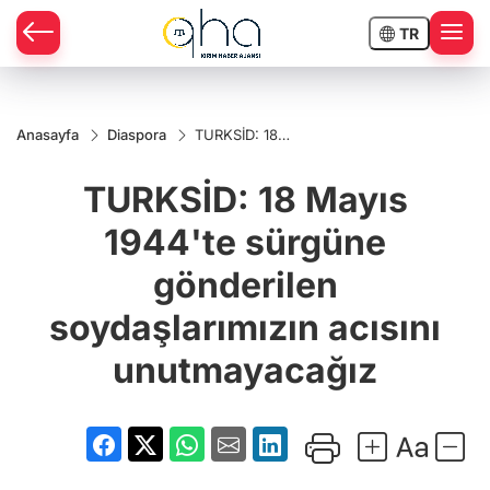
TR
Anasayfa
Diaspora
TURKSİD: 18
Mayıs 1944'te
sürgüne
TURKSİD: 18 Mayıs
gönderilen
soydaşlarımızın
acısını
1944'te sürgüne
unutmayacağız
gönderilen
soydaşlarımızın acısını
unutmayacağız