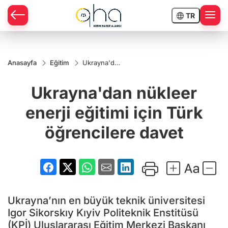
TR
Anasayfa
Eğitim
Ukrayna'dan
nükleer
enerji
Ukrayna'dan nükleer
eğitimi için
Türk
öğrencilere
enerji eğitimi için Türk
davet
öğrencilere davet
Ukrayna’nın en büyük teknik üniversitesi
Igor Sikorskıy Kıyiv Politeknik Enstitüsü
(KPİ) Uluslararası Eğitim Merkezi Başkanı