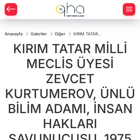
Anasayfa
Galeriler
Diğer
KIRIM TATAR
MİLLİ MECLİS
KIRIM TATAR MİLLİ
ÜYESİ ZEVCET
KURTUMEROV,
ÜNLÜ BİLİM
MECLİS ÜYESİ
ADAMI, İNSAN
HAKLARI
SAVUNUCUSU,
ZEVCET
1975 N
KURTUMEROV, ÜNLÜ
BİLİM ADAMI, İNSAN
HAKLARI
SAVUNUCUSU, 1975