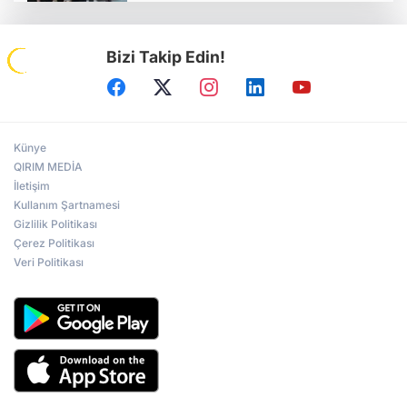
Bizi Takip Edin!
Tavriya Milli Üniversitesi 100 yaşında
Kırım Tatar kızı, Kırım Güzeli seçildi
Künye
QIRIM MEDİA
İletişim
Kullanım Şartnamesi
Ukrayna Parlamentosu’nun toplantısı
kavga ile başladı
Gizlilik Politikası
Çerez Politikası
Veri Politikası
Kiev’de Kırım’ın Rus İşgaline Direniş Günü
“İşgal Koşullarında Kırım” konulu
uluslararası forum