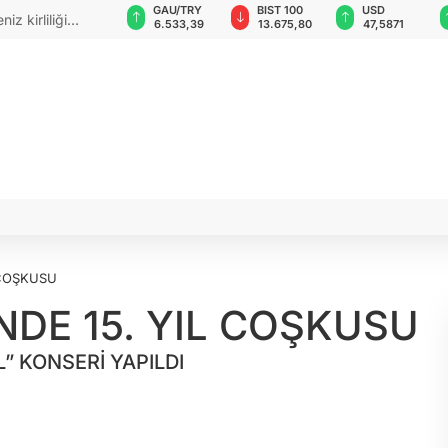
GAU/TRY
BIST 100
USD
EUR
tubb ile hava
6.533,39
13.675,80
47,5871
55,0516
 COŞKUSU
DE 15. YIL COŞKUSU
” KONSERİ YAPILDI