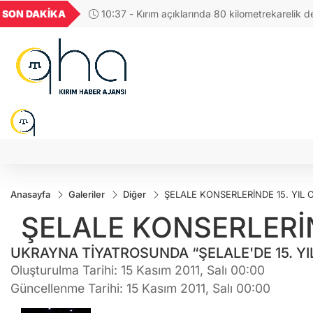
GEL
TND
BGN
VND
SON DAKİKA
11:23 - Zelenskıy, Finlandiya Cumhurbaşkanı S
55
18,1977
16,2469
28,0626
0,0018
savunması ve Rusya'ya baskıyı görüştü
Anasayfa
Galeriler
Diğer
ŞELALE KONSERLERİNDE 15. YIL
ŞELALE KONSERLERİN
UKRAYNA TİYATROSUNDA “ŞELALE'DE 15. YIL
Oluşturulma Tarihi: 15 Kasım 2011, Salı 00:00
Güncellenme Tarihi: 15 Kasım 2011, Salı 00:00