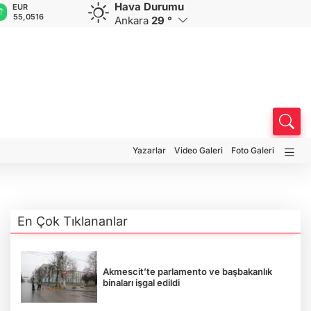
Hava Durumu
GBP
CHF
CAD
RUB
A
64,2147
58,8367
33,9617
0,5811
1
Ankara
29 °
Yazarlar
Video Galeri
Foto Galeri
En Çok Tıklananlar
Akmescit’te parlamento ve başbakanlık
binaları işgal edildi