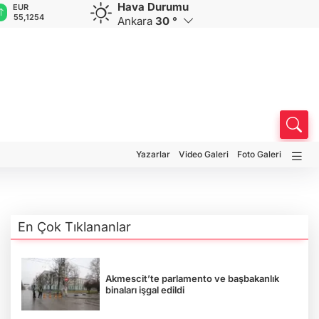
Hava Durumu
GBP
CHF
CAD
RUB
A
64,3468
59,0083
34,1883
0,5822
1
Ankara
30 °
Yazarlar
Video Galeri
Foto Galeri
En Çok Tıklananlar
Akmescit’te parlamento ve başbakanlık
binaları işgal edildi