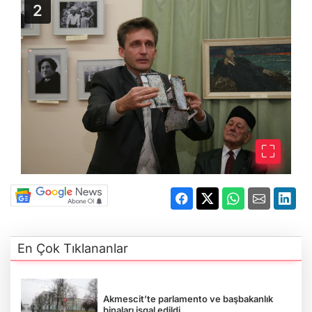
En Çok Tıklananlar
Akmescit’te parlamento ve başbakanlık
binaları işgal edildi