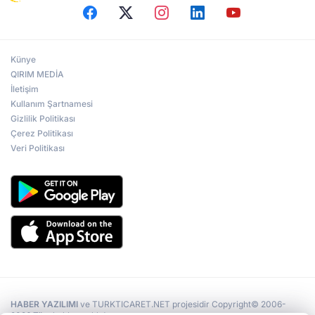
Kırım Tatar kızı, Kırım Güzeli seçildi
Künye
QIRIM MEDİA
İletişim
Kullanım Şartnamesi
Ukrayna Parlamentosu’nun toplantısı
kavga ile başladı
Gizlilik Politikası
Çerez Politikası
Veri Politikası
Kiev’de Kırım’ın Rus İşgaline Direniş Günü
“İşgal Koşullarında Kırım” konulu
uluslararası forum
HABER YAZILIMI
ve TURKTICARET.NET projesidir Copyright© 2006-