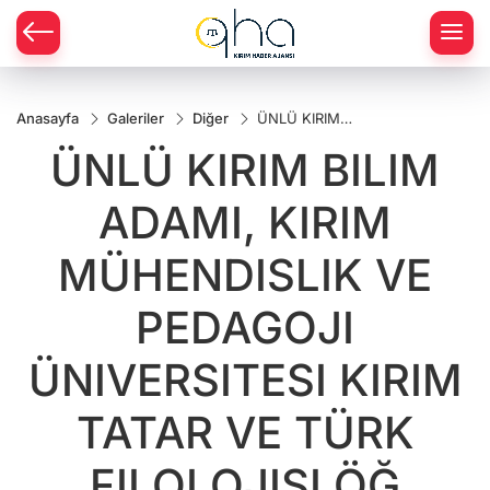
Anasayfa
Galeriler
Diğer
ÜNLÜ KIRIM
BILIM ADAMI,
ÜNLÜ KIRIM BILIM
KIRIM
MÜHENDISLIK
VE PEDAGOJI
ADAMI, KIRIM
ÜNIVERSITESI
KIRIM TATAR
VE TÜRK
MÜHENDISLIK VE
FILOLOJISI
ÖĞ
PEDAGOJI
ÜNIVERSITESI KIRIM
TATAR VE TÜRK
FILOLOJISI ÖĞ