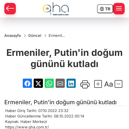
TR
Anasayfa
Güncel
Ermeniler,
Putin'in
doğum
Ermeniler, Putin'in doğum
gününü
kutladı
gününü kutladı
Ermeniler, Putin'in doğum gününü kutladı
Haber Giriş Tarihi: 07.10.2022 23:32
Haber Güncellenme Tarihi: 08.10.2022 00:14
Kaynak: Haber Merkezi
https://www.qha.com.tr/