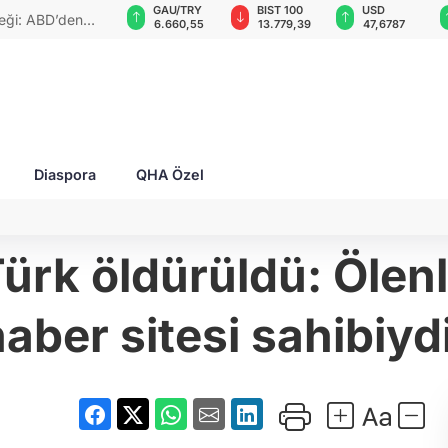
GAU/TRY
BIST 100
USD
EUR
ketti: Bu durum
6.660,55
13.779,39
47,6787
55,1254
Diaspora
QHA Özel
Türk öldürüldü: Ölenl
aber sitesi sahibiyd