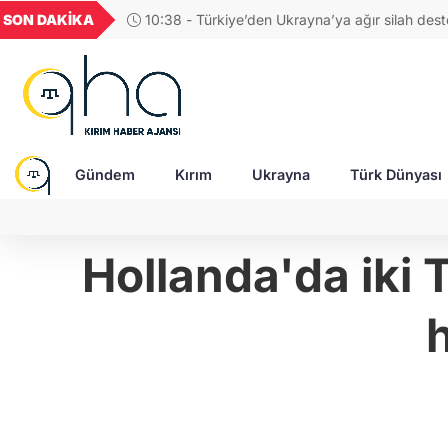
GEL
TND
BGN
VND
SON DAKİKA
09:48 - İran Savaşı ABD'nin silah stoklarını tü
49
18,2677
16,3788
27,9743
0,0018
Rusya ve Çin'i güçlendirebilir!
Gündem
Kırım
Ukrayna
Türk Dünyası
Hollanda'da iki 
h