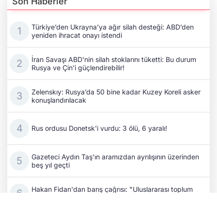
Son Haberler
Türkiye’den Ukrayna’ya ağır silah desteği: ABD’den
yeniden ihracat onayı istendi
İran Savaşı ABD'nin silah stoklarını tüketti: Bu durum
Rusya ve Çin'i güçlendirebilir!
Zelenskıy: Rusya’da 50 bine kadar Kuzey Koreli asker
konuşlandırılacak
Rus ordusu Donetsk'i vurdu: 3 ölü, 6 yaralı!
Gazeteci Aydın Taş'ın aramızdan ayrılışının üzerinden
beş yıl geçti
Hakan Fidan'dan barış çağrısı: "Uluslararası toplum
olarak bu savaşı durdurmamız gerekiyor"