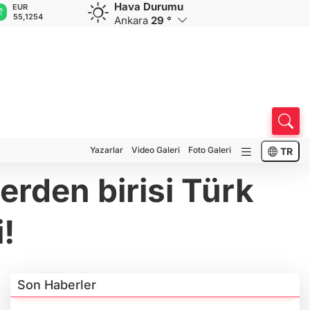
Hava Durumu
GBP
CHF
CAD
RUB
A
64,3468
59,0083
34,1883
0,5822
1
Ankara
29 °
Yazarlar
Video Galeri
Foto Galeri
TR
erden birisi Türk
i!
Son Haberler