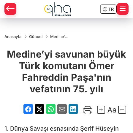
TR
Anasayfa
Güncel
Medine’yi
savunan
büyük
Medine’yi savunan büyük
Türk
komutanı
Ömer
Türk komutanı Ömer
Fahreddin
Paşa'nın
Fahreddin Paşa'nın
vefatının
75. yılı
vefatının 75. yılı
1. Dünya Savaşı esnasında Şerif Hüseyin