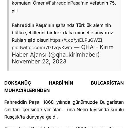
komutanı Ömer
#FahreddinPaşa
'nın vefatının 75.
yılı
Fahreddin Paşa’nın
şahsında Türklük aleminin
bütün şehitlerini bir kez daha minnetle anıyoruz.
Ruhları şâd olsun!
https://t.co/ytELPuGWZI
— QHA - Kırım
pic.twitter.com/7lzfvqyKwm
Haber Ajansı (@qha_kirimhaber)
November 22, 2023
DOKSANÜÇ HARBİ'NİN BULGARİSTAN
MUHACİRLERİNDEN
Fahreddin Paşa
, 1868 yılında günümüzde Bulgaristan
sınırları içerisinde yer alan, Tuna Nehri kıyısında kurulu
Rusçuk’ta dünyaya geldi.