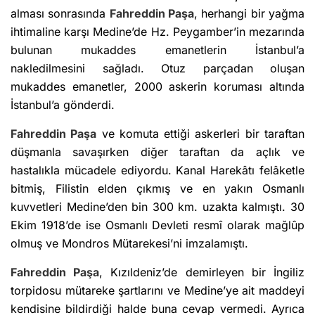
alması sonrasında
Fahreddin Paşa
, herhangi bir yağma
ihtimaline karşı Medine’de Hz. Peygamber’in mezarında
bulunan mukaddes emanetlerin İstanbul’a
nakledilmesini sağladı. Otuz parçadan oluşan
mukaddes emanetler, 2000 askerin koruması altında
İstanbul’a gönderdi.
Fahreddin Paşa
ve komuta ettiği askerleri bir taraftan
düşmanla savaşırken diğer taraftan da açlık ve
hastalıkla mücadele ediyordu. Kanal Harekâtı felâketle
bitmiş, Filistin elden çıkmış ve en yakın Osmanlı
kuvvetleri Medine’den bin 300 km. uzakta kalmıştı. 30
Ekim 1918’de ise Osmanlı Devleti resmî olarak mağlûp
olmuş ve Mondros Mütarekesi’ni imzalamıştı.
Fahreddin Paşa
, Kızıldeniz’de demirleyen bir İngiliz
torpidosu mütareke şartlarını ve Medine’ye ait maddeyi
kendisine bildirdiği halde buna cevap vermedi. Ayrıca