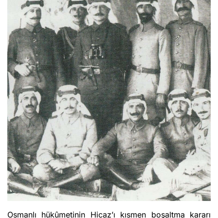
Osmanlı hükûmetinin Hicaz’ı kısmen boşaltma kararı