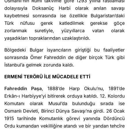
Osmanlı’nın Rumî takvime göre 1293 yılına rastlaması
dolayısıyla Doksanüç Harbi olarak anılan savaşı
kaybetmesi sonrasında ise özellikle Bulgaristan’daki
Türk nüfusu gerek katledilmek gerekse göçe
zorlanmak suretiyle, yüzyıllarca vatan olarak
yaşadıkları topraklarından uzaklaştırıldı.
Bölgedeki Bulgar isyancıların giriştiği bu faaliyetler
sonrasında Ömer Fahreddin de diğer birçok Türk gibi
İstanbul’a gelmek zorunda kaldı.
ERMENİ TERÖRÜ İLE MÜCADELE ETTİ
Fahreddin Paşa
, 1888’de Harp Okulu’nu, 1891’de
Erkân-ı Harbiyye’yi bitirerek orduya katıldı. 12. Kolordu
Komutanı olarak Musul’da bulunduğu sırada ise
Osmanlı Devleti, Birinci Dünya Savaşı’na girdi. 26 Ocak
1915 tarihinde Komutanlık görevi yanında Dördüncü
Ordu kumandan vekilliğine atandı ve bir yandan tehcîre