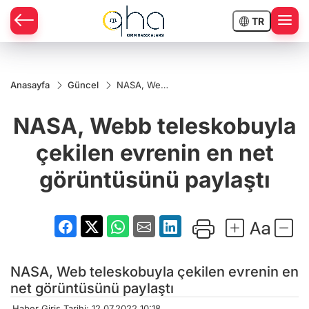
TR
Anasayfa
Güncel
NASA, Webb
teleskobuyla
çekilen
NASA, Webb teleskobuyla
evrenin en
net
görüntüsünü
çekilen evrenin en net
paylaştı
görüntüsünü paylaştı
NASA, Web teleskobuyla çekilen evrenin en
net görüntüsünü paylaştı
Haber Giriş Tarihi: 12.07.2022 10:18