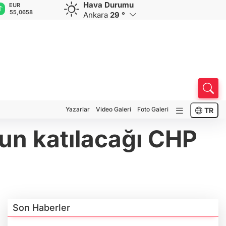
Hava Durumu
GBP
CHF
CAD
RUB
A
64,1997
58,8505
33,9582
0,5778
1
Ankara
29 °
Yazarlar
Video Galeri
Foto Galeri
TR
un katılacağı CHP
Son Haberler