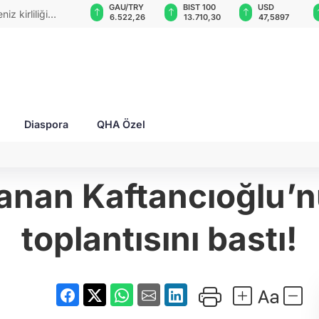
GAU/TRY
BIST 100
USD
EUR
i ödemeli!
6.522,26
13.710,30
47,5897
55,0658
Diaspora
QHA Özel
Canan Kaftancıoğlu’n
toplantısını bastı!