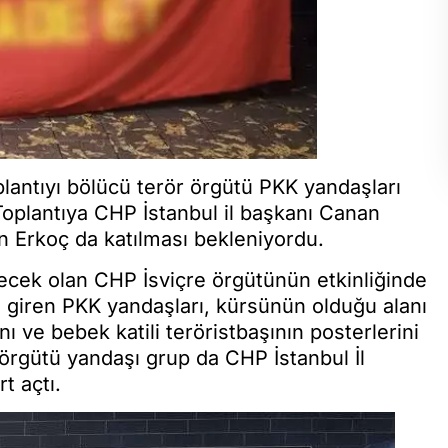
lantıyı bölücü terör örgütü PKK yandaşları
 Toplantıya CHP İstanbul il başkanı Canan
in Erkoç da katılması bekleniyordu.
ecek olan CHP İsviçre örgütünün etkinliğinde
 giren PKK yandaşları, kürsünün olduğu alanı
ı ve bebek katili teröristbaşının posterlerini
 örgütü yandaşı grup da CHP İstanbul İl
t açtı.