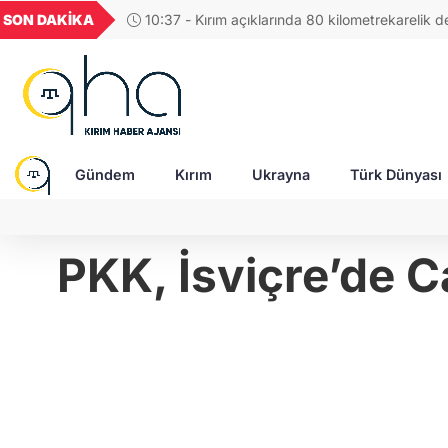
GEL
TND
BGN
VND
SON DAKİKA
10:46 - Macron: Rusya, saldırganlığının bedelin
56
18,1987
16,2478
28,0626
0,0018
Gündem
Kırım
Ukrayna
Türk Dünyası
PKK, İsviçre’de 