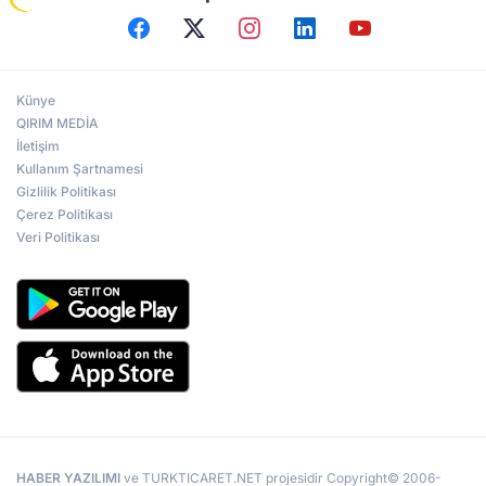
Künye
QIRIM MEDİA
İletişim
Kullanım Şartnamesi
Gizlilik Politikası
Çerez Politikası
Veri Politikası
HABER YAZILIMI
ve TURKTICARET.NET projesidir Copyright© 2006-