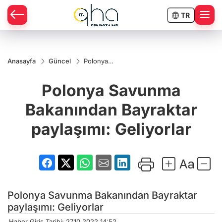
TR
Anasayfa
Güncel
Polonya
Savunma
Bakanından
Polonya Savunma
Bayraktar
paylaşımı:
Geliyorlar
Bakanından Bayraktar
paylaşımı: Geliyorlar
Polonya Savunma Bakanından Bayraktar
paylaşımı: Geliyorlar
Haber Giriş Tarihi: 27.10.2022 14:52