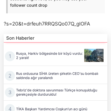
follower count drop
?s=20&t=drfeuh7RRQSQo07Q_glOFA
Son Haberler
Rusya, Harkiv bölgesinde bir köyü vurdu:
2 yaralı!
Rus ordusuna SİHA üreten şirketin CEO'su bombalı
saldırıda ağır yaralandı
Tebriz'de doktora savunması Türkçe konuşulduğu
gerekçesiyle durduruldu!
TİKA Başkan Yardımcısı Coşkun’un acı günü