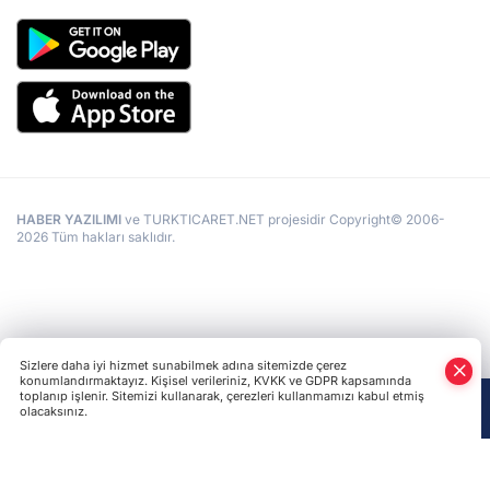
HABER YAZILIMI
ve TURKTICARET.NET projesidir Copyright© 2006-
2026 Tüm hakları saklıdır.
Sizlere daha iyi hizmet sunabilmek adına sitemizde çerez
konumlandırmaktayız. Kişisel verileriniz, KVKK ve GDPR kapsamında
toplanıp işlenir. Sitemizi kullanarak, çerezleri kullanmamızı kabul etmiş
olacaksınız.
Anasayfa
Haber Ara
Yazarlar