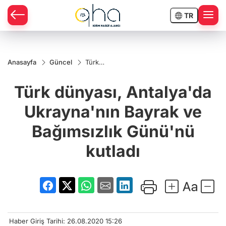
TR
Anasayfa
Güncel
Türk
dünyası,
Antalya'da
Türk dünyası, Antalya'da
Ukrayna'nın
Bayrak ve
Bağımsızlık
Ukrayna'nın Bayrak ve
Günü'nü
kutladı
Bağımsızlık Günü'nü
kutladı
Haber Giriş Tarihi: 26.08.2020 15:26