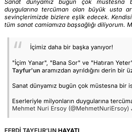
Sanat dünyamız bugün çok müstesna bir i
duygularına tercüman olan büyük usta artı
sevinçlerimizde bizlere eşlik edecek. Kendisi
tüm sanat camiamıza başsağlığı diliyorum. M
İçimiz daha bir başka yanıyor!
"İçim Yanar", "Bana Sor" ve "Hatıran Yeter
Tayfur'un
aramızdan ayrıldığını derin bir 
Sanat dünyamız bugün çok müstesna bir is
Eserleriyle milyonların duygularına terc
Mehmet Nuri Ersoy (@MehmetNuriErsoy)
FERDİ TAYFUR’UN
HAYATI