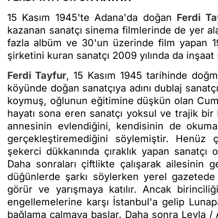
15 Kasım 1945'te Adana'da doğan
Ferdi Ta
kazanan sanatçı sinema filmlerinde de yer ala
fazla albüm ve 30'un üzerinde film yapan 198
şirketini kuran sanatçı 2009 yılında da inşaat
Ferdi Tayfur
, 15 Kasım 1945 tarihinde doğmu
köyünde doğan sanatçıya adını dublaj sanatç
koymuş, oğlunun eğitimine düşkün olan Cumali
hayatı sona eren sanatçı yoksul ve trajik bi
annesinin evlendiğini, kendisinin de okum
gerçekleştiremediğini söylemiştir. Henüz 
şekerci dükkanında çıraklık yapan sanatçı o
Daha sonraları çiftlikte çalışarak ailesinin 
düğünlerde şarkı söylerken yerel gazetede
görür ve yarışmaya katılır. Ancak birincili
engellemelerine karşı İstanbul'a gelip Luna
bağlama çalmaya başlar. Daha sonra Leyla / Aş