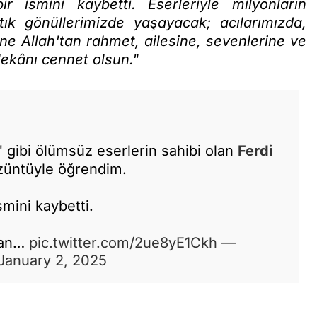
smini kaybetti. Eserleriyle milyonların
k gönüllerimizde yaşayacak; acılarımızda,
ne Allah'tan rahmet, ailesine, sevenlerine ve
ekânı cennet olsun."
" gibi ölümsüz eserlerin sahibi olan
Ferdi
üzüntüyle öğrendim.
mini kaybetti.
üman…
pic.twitter.com/2ue8yE1Ckh
—
January 2, 2025