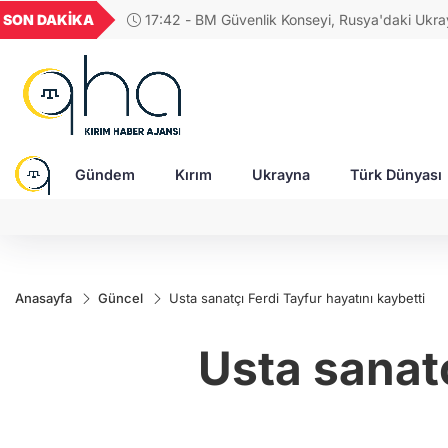
GEL
TND
BGN
VND
SON DAKİKA
17:23 - Zelenskıy'dan Patriot çağrısı: "Üzerimiz
49
18,2677
16,3788
27,9743
0,0018
insanları öldüren gerçek füzeler yağıyor"
Gündem
Kırım
Ukrayna
Türk Dünyası
Anasayfa
Güncel
Usta sanatçı Ferdi Tayfur hayatını kaybetti
Usta sanatç