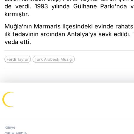
de verdi. 1993 yılında Gülhane Parkı'nda v
kırmıştır.
Muğla’nın Marmaris ilçesindeki evinde rahat
ilk tedavinin ardından Antalya'ya sevk edildi
veda etti.
Ferdi Tayfur
Türk Arabesk Müziği
Künye
QIRIM MEDİA