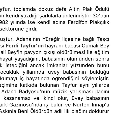
yfur
, toplamda dokuz defa Altın Plak Ödülü
n kendi yazdığı şarkılarla ünlenmiştir. 30'dan
2 yılında ise kendi adına Ferdifon Plakçılık
 sektörüne girdi.
ştur. Adana'nın Yüreğir ilçesine bağlı Taşçı
ısı
Ferdi Tayfur'un
hayranı babası Cumali Bey
 Bey'in pavyon çıkışı öldürülmesi ile eğitim
r hayat yaşadığını, babasının ölümünden sonra
ak istediğini ancak imkanlar yüzünden bunu
çocukluk yıllarında üvey babasının bulduğu
kumayı iş hayatında öğrendiğini söylemiştir.
geçimine katkıda bulunan Tayfur aynı yıllarda
 Adana Radyosu'nun müzik yarışması ilanını
ği kazanamaz ve ikinci olur, üvey babasının
park Gazinosu'nda iş bulur ve Nurten İnnap'a
kınla Beni Öldürdün adlı ilk plağını doldurur