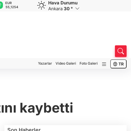
Hava Durumu
GBP
CHF
CAD
RUB
A
64,3468
59,0083
34,1883
0,5822
1
Ankara
30 °
Yazarlar
Video Galeri
Foto Galeri
TR
ını kaybetti
Son Haberler