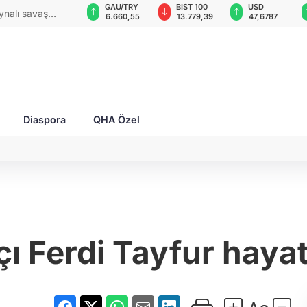
GAU/TRY
BIST 100
USD
EUR
e kâğıt değil,
6.660,55
13.779,39
47,6787
55,1254
Diaspora
QHA Özel
ı Ferdi Tayfur hayat