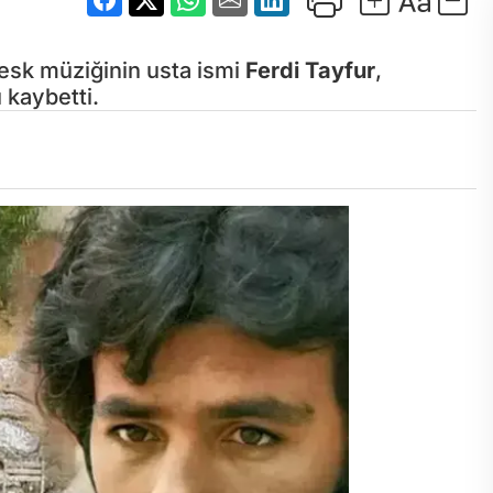
esk müziğinin usta ismi
Ferdi Tayfur
,
 kaybetti.