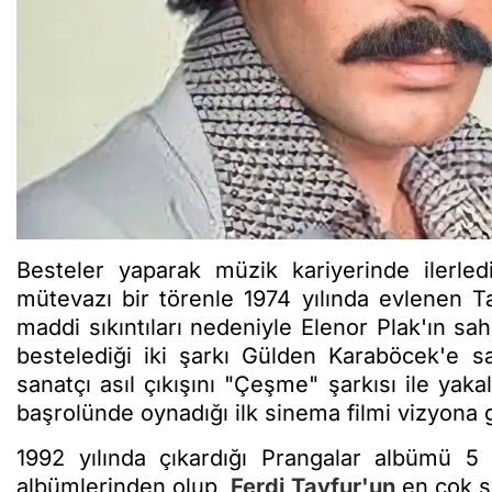
Besteler yaparak müzik kariyerinde ilerledi
mütevazı bir törenle 1974 yılında evlenen Ta
maddi sıkıntıları nedeniyle Elenor Plak'ın sahi
bestelediği iki şarkı Gülden Karaböcek'e sa
sanatçı asıl çıkışını "Çeşme" şarkısı ile yaka
başrolünde oynadığı ilk sinema filmi vizyona gir
1992 yılında çıkardığı Prangalar albümü 5
albümlerinden olup,
Ferdi Tayfur'un
en çok s