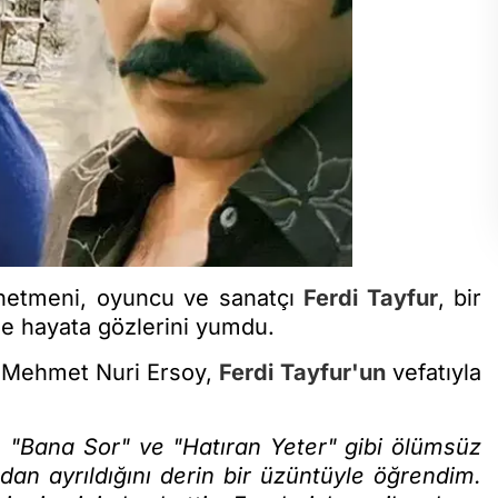
yönetmeni, oyuncu ve sanatçı
Ferdi Tayfur
, bir
de hayata gözlerini yumdu.
ı Mehmet Nuri Ersoy,
Ferdi Tayfur'un
vefatıyla
, "Bana Sor" ve "Hatıran Yeter" gibi ölümsüz
an ayrıldığını derin bir üzüntüyle öğrendim.