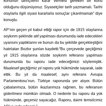
konunun tarihçilerin karar vermesi gereken bir konu
olduğunu düşünüyoruz. Siyasetçiler tarih yazmamalı. Tarihi
olaylarla ilgili siyasi kararlarla sonuçlar çıkarılmamalı” diye
konuştu.
AP’nin geçen yıl kabul ettiği rapor için de 1915 olaylarına
soykırım şeklinde atıf yapılması durumunda iade edecekleri
uyarısını yaptıklarını ve bunun da bu şekilde gerçekleştiğini
hatırlatan Bozkır şunları kaydetti:“Bu çerçevede geçtiğimiz
yıl 1915 olaylarına sözde soykırım referansı yapılması
durumunda bu raporu iade edeceğimizi söylemiştik.
Maalesef geçtiğimiz yıl raporu yok hükmünde sayarak, iade
ettik. Bu yıl da maalesef, aynı referans Avrupa
Parlamentosu’nun, Türkiye raporunda yer alıyor. Bütün
çabalarımıza, bütün ikazlarımıza rağmen, bu referansın
giderilmesi mümkün olmadı. O nedenle bu raporu da yok
hükmünde, geçersiz sayacağız. Raporu, daimi temsilcimiz