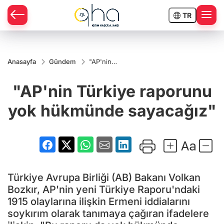
TR
Anasayfa
Gündem
"AP'nin
Türkiye
raporunu
"AP'nin Türkiye raporunu
yok
hükmünde
sayacağız"
yok hükmünde sayacağız"
Türkiye Avrupa Birliği (AB) Bakanı Volkan
Bozkır, AP'nin yeni Türkiye Raporu'ndaki
1915 olaylarına ilişkin Ermeni iddialarını
soykırım olarak tanımaya çağıran ifadelere