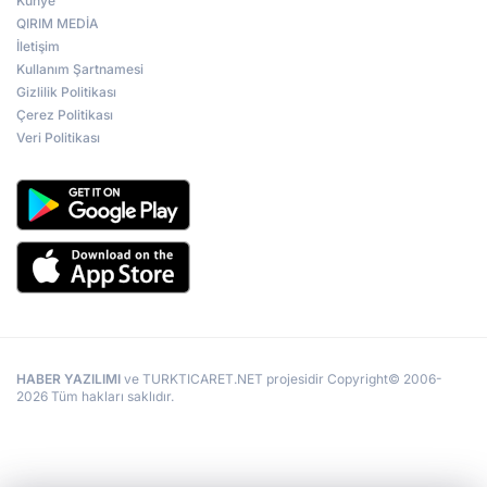
Künye
QIRIM MEDİA
İletişim
Kullanım Şartnamesi
Gizlilik Politikası
Çerez Politikası
Veri Politikası
HABER YAZILIMI
ve TURKTICARET.NET projesidir Copyright© 2006-
2026 Tüm hakları saklıdır.