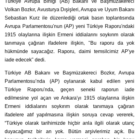
Türkiye Avrupa Birliği (AB) Bakanı ve Başmüzakereci
Volkan Bozkır, Avusturya Dışişleri, Avrupa ve Uyum Bakanı
Sebastian Kurz ile düzenlediği ortak basın toplantısında
Avrupa Parlamentosu'nun (AP) yeni Türkiye Raporu'ndaki
1915 olaylarına ilişkin Ermeni iddialarını soykırım olarak
tanımaya çağıran ifadelere ilişkin, "Bu raporu da yok
hükmünde sayacağız. Raporu, daimi temsilcimiz AP'ye
iade edecek" dedi.
Türkiye AB Bakanı ve Başmüzakereci Bozkır, Avrupa
Parlamentosu’nda (AP) oylanarak kabul edilen yeni
Türkiye Raporu'nda, geçen seneki raporun iade
edilmesine yol açan ve Ankara'yı 1915 olaylarına ilişkin
Ermeni iddialarını soykırım olarak tanımaya çağıran
ifadelere atıf yapılmasına ilişkin soruya cevap vererek,
“Türkiye olarak tarihimizde hiçbir anla ilgili olarak utanç
duyacağımız bir an yok. Bütün arşivlerimiz açık. Bu