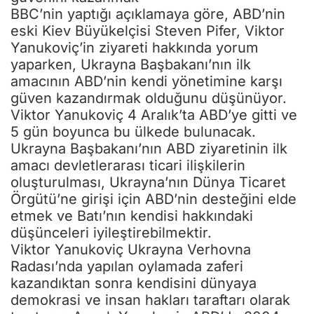
eski Kiev Büyükelçisi Steven Pifer, Viktor
Yanukoviç’in ziyareti hakkında yorum
yaparken, Ukrayna Başbakanı’nın ilk
amacının ABD’nin kendi yönetimine karşı
güven kazandırmak olduğunu düşünüyor.
Viktor Yanukoviç 4 Aralık’ta ABD’ye gitti ve
5 gün boyunca bu ülkede bulunacak.
Ukrayna Başbakanı’nın ABD ziyaretinin ilk
amacı devletlerarası ticari ilişkilerin
Sizlere daha iyi hizmet sunabilmek adına sitemizde çerez
konumlandırmaktayız. Kişisel verileriniz, KVKK ve GDPR kapsamında
oluşturulması, Ukrayna’nın Dünya Ticaret
toplanıp işlenir. Sitemizi kullanarak, çerezleri kullanmamızı kabul etmiş
Örgütü’ne girişi için ABD’nin desteğini elde
olacaksınız.
Anasayfa
Haber Ara
Yazarlar
etmek ve Batı’nın kendisi hakkındaki
düşünceleri iyileştirebilmektir.
Viktor Yanukoviç Ukrayna Verhovna
Radası’nda yapılan oylamada zaferi
kazandıktan sonra kendisini dünyaya
demokrasi ve insan hakları taraftarı olarak
tanıtıyor. Ancak Yanukoviç ABD’de 2004
yılındaki Turuncu Devrim’in kötü adamı