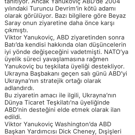
olarak görülüyor. Bazı bilgilere göre Beyaz
Saray onun ziyaretine daha önce karşı
çıkmıştı.
Viktor Yanukoviç, ABD ziyaretinden sonra
Batı’da kendisi hakkında olan düşüncelerin
iyi yönde değişeceğini vadetmişti. NATO’ya
üyelik süreci yavaşlamasına rağmen
Yanukoviç bu teşkilata üyeliği destekliyor.
Ukrayna Başbakanı geçen salı günü ABD’yi
Ukrayna’nın stratejik ortağı olarak
adlandırdı.
Bu ziyaretin amacı ile ilgili, Ukrayna’nın
Dünya Ticaret Teşkilatı’na üyeliğinde
ABD’nin desteğini elde etmek olarak ilan
edildi.
Viktor Yanukoviç Washington’da ABD
Başkan Yardımcısı Dick Cheney, Dışişleri
Bakanı Condoleeza Rice ve Enerji Bakanı
Samuel Bobmand ile görüşecek. ABD