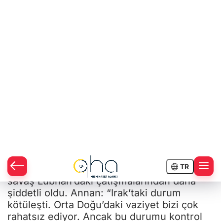
Annan şu an Irak’taki durumun iç savaştan
daha fena olduğunu açıkladı. Bunu da
düşman taraflar arasındaki öfkenin ve katil
sayısındaki artışının ispatladığını söyleyen
Annan: “Iraklı’nın hayatı Saddam Hüseyin
rejiminde daha iyiydi” dedi.
Kofi Annan 10 yıl boyunca BM Genel
Sekreterliği görevinde bulunduktan sonra
yetkilerini Güney Koreli Ban Ki-moon’a
teslim ediyor.
Kofi Annan ABD’nin Irak’ı işgal etmesine
BM’nin engel olmadığından üzgün olduğunu
bildirdi. Bu işgal sonucunda Irak’taki iç
savaş Lübnan’daki çatışmalarından daha
şiddetli oldu. Annan: “Irak’taki durum
kötüleşti. Orta Doğu’daki vaziyet bizi çok
rahatsız ediyor. Ancak bu durumu kontrol
etmek için ne kaynağımız ne gücümüz var”
dedi. BM Genel Sekreteri diğer devletlere