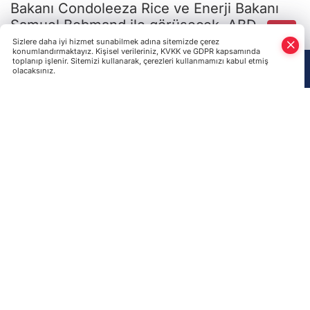
Başkanı George Bush ile görüşme ise
planlanmıyor.
ABD için de Yanukoviç’in ABD ziyareti çok
önem taşıyor. Amerikalı politikacılar
Yanukoviç ile görüşme sırasında onun ne
derecede demokratik olduğunu öğrenmek
niyetinde.
Son Haberler
Ukrayna-Rusya Savaşı'nın da ele alındığı MGK sona
erdi
Araştırmacı yazar Gündoğdu: Kırım Tatarları ile Ahıska
Türkleri ortak Türk kültürünün birçok unsurunu
yaşatmaya devam ediyor
Rusya'da Müslüman din adamına, "Tatar zaferlerini"
tasvir eden tablolar nedeniyle para cezası!