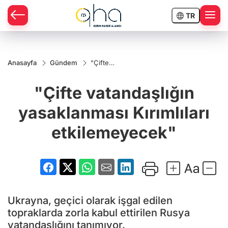
TR
Anasayfa
Gündem
"Çifte
vatandaşlığın
yasaklanması
"Çifte vatandaşlığın
Kırımlıları
etkilemeyecek"
yasaklanması Kırımlıları
etkilemeyecek"
Ukrayna, geçici olarak işgal edilen
topraklarda zorla kabul ettirilen Rusya
vatandaşlığını tanımıyor.