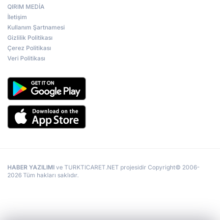
QIRIM MEDİA
İletişim
Kullanım Şartnamesi
Gizlilik Politikası
Çerez Politikası
Veri Politikası
HABER YAZILIMI
ve TURKTICARET.NET projesidir Copyright© 2006-
2026 Tüm hakları saklıdır.