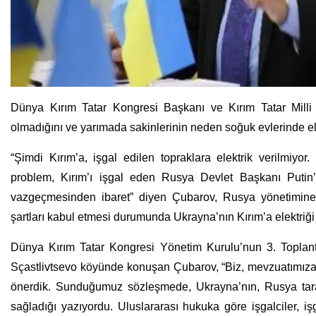
Dünya Kırım Tatar Kongresi Başkanı ve Kırım Tatar Milli 
olmadığını ve yarımada sakinlerinin neden soğuk evlerinde elek
“Şimdi Kırım’a, işgal edilen topraklara elektrik verilmiyor
problem, Kırım’ı işgal eden Rusya Devlet Başkanı Putin’in
vazgeçmesinden ibaret” diyen Çubarov, Rusya yönetimine b
şartları kabul etmesi durumunda Ukrayna’nın Kırım’a elektri
Dünya Kırım Tatar Kongresi Yönetim Kurulu’nun 3. Toplantı
Sçastlivtsevo köyünde konuşan Çubarov, “Biz, mevzuatımıza 
önerdik. Sunduğumuz sözleşmede, Ukrayna’nın, Rusya tarafın
sağladığı yazıyordu. Uluslararası hukuka göre işgalciler, işg