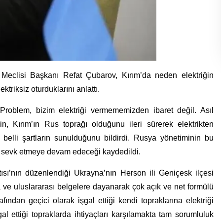
Meclisi Başkanı Refat Çubarov, Kırım’da neden elektriğin
triksiz oturduklarını anlattı.
. Problem, bizim elektriği vermememizden ibaret değil. Asıl
, Kırım’ın Rus toprağı olduğunu ileri sürerek elektrikten
elli şartların sunulduğunu bildirdi. Rusya yönetiminin bu
ği sevk etmeye devam edeceği kaydedildi.
sı’nın düzenlendiği Ukrayna’nın Herson ili Geniçesk ilçesi
ve uluslararası belgelere dayanarak çok açık ve net formülü
dan geçici olarak işgal ettiği kendi topraklarına elektriği
al ettiği topraklarda ihtiyaçları karşılamakta tam sorumluluk