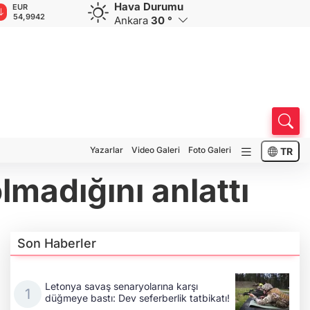
Hava Durumu
GBP
CHF
CAD
RUB
64,1837
58,7698
34,0066
0,5802
Ankara
30 °
Yazarlar
Video Galeri
Foto Galeri
TR
lmadığını anlattı
Son Haberler
Letonya savaş senaryolarına karşı
düğmeye bastı: Dev seferberlik tatbikatı!