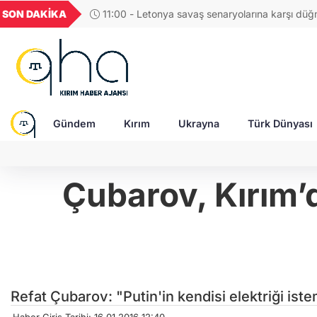
U
GEL
TND
BGN
VND
SON DAKİKA
10:52 - Ukrayna Dışişleri Bakanlı
824
18,2400
16,2348
27,9743
0,0018
etkinliği: Kırım Tatar kültürel mirası ta
Gündem
Kırım
Ukrayna
Türk Dünyası
Çubarov, Kırım’d
Refat Çubarov: "Putin'in kendisi elektriği ist