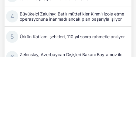
Büyükelçi Zalujnıy: Batılı müttefikler Kırım'ı izole etme
operasyonuna inanmadı ancak plan başarıyla işliyor
Ürkün Katliamı şehitleri, 110 yıl sonra rahmetle anılıyor
Zelenskıy, Azerbaycan Dışişleri Bakanı Bayramov ile
görüştü: Savunma, enerji ve insani destek masada
ABD, Küba'nın Rusya ve Çin ile askeri iş birliği
nedeniyle yeni yaptırımlar uyguladı
Zelenskıy'dan Rusya'ya karşı "özel yaptırım
operasyonu" talimatı
Rus ordusu Harkiv'i vurdu: 2 ölü, 18 yaralı!