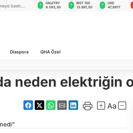
GAU/TRY
BIST 100
USD
EUR
ğında "Örnek" sanatı
6.593,30
13.881,50
47,6977
54,9942
nıtıldı
Diaspora
QHA Özel
a neden elektriğin o
emedi"