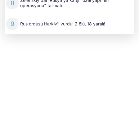
Zelenskıy'dan Rusya'ya karşı "özel yaptırım
operasyonu" talimatı
Rus ordusu Harkiv'i vurdu: 2 ölü, 18 yaralı!