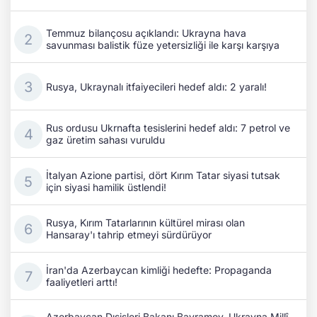
Temmuz bilançosu açıklandı: Ukrayna hava
savunması balistik füze yetersizliği ile karşı karşıya
Rusya, Ukraynalı itfaiyecileri hedef aldı: 2 yaralı!
Rus ordusu Ukrnafta tesislerini hedef aldı: 7 petrol ve
gaz üretim sahası vuruldu
İtalyan Azione partisi, dört Kırım Tatar siyasi tutsak
için siyasi hamilik üstlendi!
Rusya, Kırım Tatarlarının kültürel mirası olan
Hansaray'ı tahrip etmeyi sürdürüyor
İran'da Azerbaycan kimliği hedefte: Propaganda
faaliyetleri arttı!
Azerbaycan Dışişleri Bakanı Bayramov, Ukrayna Millî