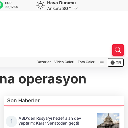
Hava Durumu
GBP
CHF
CAD
RUB
A
64,3468
59,0083
34,1883
0,5822
1
Ankara
30 °
Yazarlar
Video Galeri
Foto Galeri
TR
'na operasyon
Son Haberler
ABD'den Rusya'yı hedef alan dev
yaptırım: Karar Senatodan geçti!