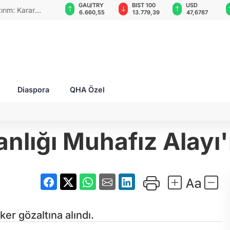
GAU/TRY
BIST 100
USD
EUR
 hava
6.660,55
13.779,39
47,6787
55,1254
ya
Diaspora
QHA Özel
lığı Muhafız Alayı
er gözaltına alındı.