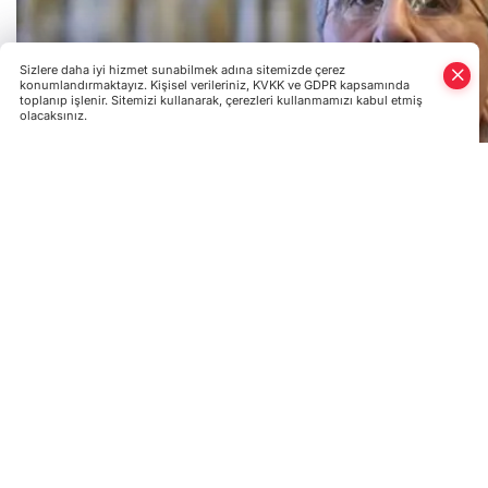
Sizlere daha iyi hizmet sunabilmek adına sitemizde çerez
konumlandırmaktayız. Kişisel verileriniz, KVKK ve GDPR kapsamında
toplanıp işlenir. Sitemizi kullanarak, çerezleri kullanmamızı kabul etmiş
olacaksınız.
Rusya Dışişleri Bakanı Sergey Lavrov, Türkiye ve Rusya a
birliğine bağlı olduğunu söylemekle birlikte "DAEŞ teröristler