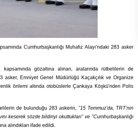
apsamında Cumhurbaşkanlığı Muhafız Alayı’ndaki 283 asker
kapsamında gözaltına alınan, aralarında rütbelilerin de
83 asker, Emniyet Genel Müdürlüğü Kaçakçılık ve Organize
enlik önlemi altında
otobüslerle Çankaya Köşkü'nden Polis
elilerin de bulunduğu 283 askerin,
"15 Temmuz'da, TRT'nin
yını keserek sözde bildiriyi okuttukları" ve "Cumhurbaşkanlığı
na alındıkları ifade edildi.