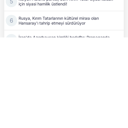
için siyasi hamilik üstlendi!
Rusya, Kırım Tatarlarının kültürel mirası olan
Hansaray'ı tahrip etmeyi sürdürüyor
İran'da Azerbaycan kimliği hedefte: Propaganda
faaliyetleri arttı!
Azerbaycan Dışişleri Bakanı Bayramov, Ukrayna Millî
Güvenlik ve Savunma Konseyi Sekreteri ile bir araya
geldi
Rus işgalciler Ukraynalılara ait 34 binden fazla konutu
gasp etti