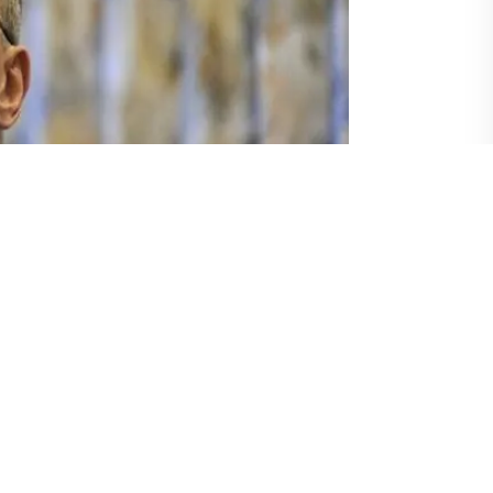
rasındaki "güvenin yeniden sağlanmasının" gelecekteki iş
inin Türkiye topraklarından beslenmesi" şeklindeki ağır ithamı