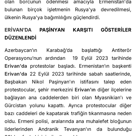
olan borcunun ödenmesi amacıyla Ermenistan'da
bulunan birçok işletmenin Rusya'ya devredilmesi,
ülkenin Rusya'ya bağımlılığını güçlendirdi.
ERİVAN'DA
PAŞİNYAN KARŞITI GÖSTERİLER
DÜZENLENDİ
Azerbaycan’ın Karabağ’da başlattığı Antiterör
Operasyonu’nun ardından 19 Eylül 2023 tarihinde
Erivan'da
protestolar başladı. Ermenistan’ın başkenti
Erivan'da
22 Eylül 2023 tarihinde sabah saatlerinde,
Başbakan Nikol Paşinyan'ın istifasını talep eden
protestocular, şehir merkezini
Erivan'ın
diğer ilçelerine
bağlayan ana caddelerden biri olan Myasnikian'ı ve
Gürcistan yolunu kapattı. Ayrıca protestocular diğer
bazı caddeleri de kapatarak trafiğin tıkanmasına neden
oldu. Ermeni polisi, aralarında ana muhalefet bloğunun
liderlerinden Andranik Tevanyan'ın da bulunduğu