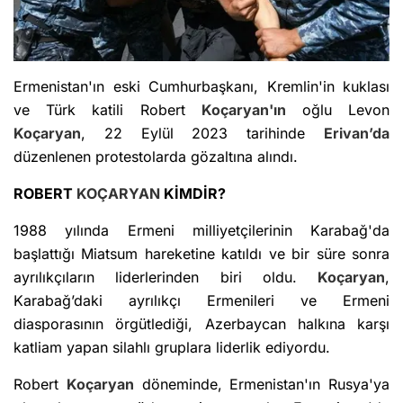
Ermenistan'ın eski Cumhurbaşkanı, Kremlin'in kuklası
ve Türk katili Robert
Koçaryan'ın
oğlu Levon
Koçaryan
, 22 Eylül 2023 tarihinde
Erivan’da
düzenlenen protestolarda gözaltına alındı.
ROBERT
KOÇARYAN
KİMDİR?
1988 yılında Ermeni milliyetçilerinin Karabağ'da
başlattığı Miatsum hareketine katıldı ve bir süre sonra
ayrılıkçıların liderlerinden biri oldu.
Koçaryan
,
Karabağ’daki ayrılıkçı Ermenileri ve Ermeni
diasporasının örgütlediği, Azerbaycan halkına karşı
katliam yapan silahlı gruplara liderlik ediyordu.
Robert
Koçaryan
döneminde, Ermenistan'ın Rusya'ya