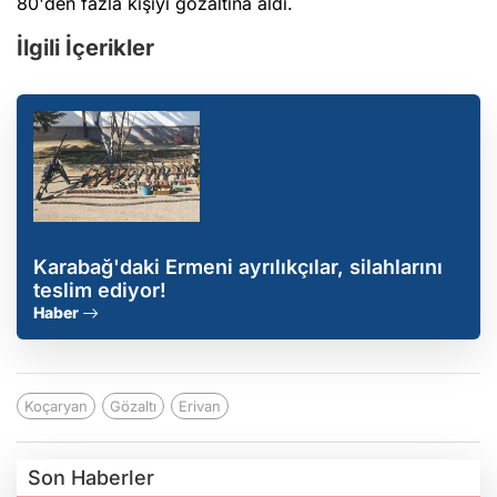
80'den fazla kişiyi gözaltına aldı.
İlgili İçerikler
Karabağ'daki Ermeni ayrılıkçılar, silahlarını
teslim ediyor!
Haber
Koçaryan
Gözaltı
Erivan
Son Haberler