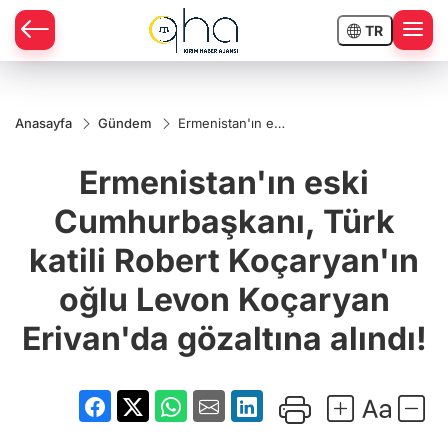
TR
Anasayfa
Gündem
Ermenistan'ın eski
Cumhurbaşkanı,
Türk katili Robert
Ermenistan'ın eski
Koçaryan'ın oğlu
Levon Koçaryan
Erivan'da
Cumhurbaşkanı, Türk
gözaltına alındı!
katili Robert Koçaryan'ın
oğlu Levon Koçaryan
Erivan'da gözaltına alındı!