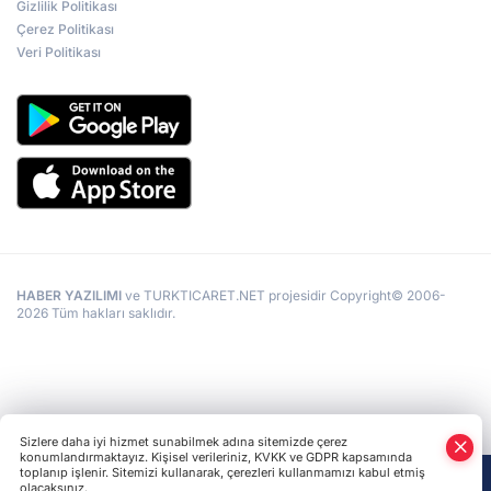
Gizlilik Politikası
Çerez Politikası
Veri Politikası
HABER YAZILIMI
ve TURKTICARET.NET projesidir Copyright© 2006-
2026 Tüm hakları saklıdır.
Sizlere daha iyi hizmet sunabilmek adına sitemizde çerez
konumlandırmaktayız. Kişisel verileriniz, KVKK ve GDPR kapsamında
toplanıp işlenir. Sitemizi kullanarak, çerezleri kullanmamızı kabul etmiş
olacaksınız.