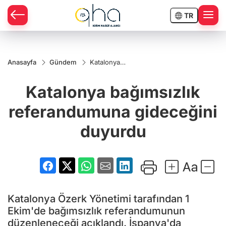
TR
Anasayfa
Gündem
Katalonya
bağımsızlık
referandumuna
Katalonya bağımsızlık
gideceğini
duyurdu
referandumuna gideceğini
duyurdu
Katalonya Özerk Yönetimi tarafından 1
Ekim'de bağımsızlık referandumunun
düzenleneceği açıklandı. İspanya'da