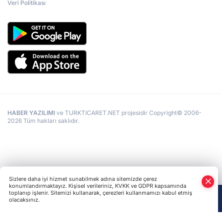
Veri Politikası
HABER YAZILIMI
ve TURKTICARET.NET projesidir Copyright© 2006-
2026 Tüm hakları saklıdır.
Sizlere daha iyi hizmet sunabilmek adına sitemizde çerez
konumlandırmaktayız. Kişisel verileriniz, KVKK ve GDPR kapsamında
toplanıp işlenir. Sitemizi kullanarak, çerezleri kullanmamızı kabul etmiş
olacaksınız.
Anasayfa
Haber Ara
Yazarlar