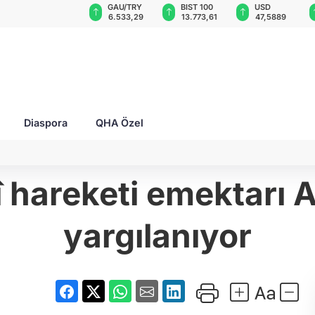
GAU/TRY
BIST 100
USD
EUR
 aldı: Lojistik
6.533,29
13.773,61
47,5889
55,0694
Diaspora
QHA Özel
î hareketi emektarı A
yargılanıyor