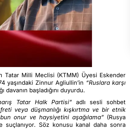
m Tatar Milli Meclisi (KTMM) Üyesi Eskender
74 yaşındaki Zinnur Agliullin’in
“Ruslara karşı
ğı davanın başladığını duyurdu.
narış Tatar Halk Partisi”
adlı sesli sohbet
freti veya düşmanlığı kışkırtma ve bir etnik
ubun onur ve haysiyetini aşağılama”
(Rusya
le suçlanıyor. Söz konusu kanal daha sonra