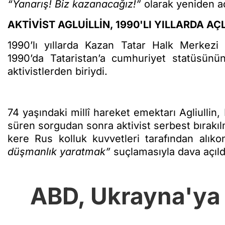
“Yanarış! Biz kazanacağız!”
olarak yeniden ad
AKTİVİST AGLUİLLİN, 1990'LI YILLARDA AÇ
1990’lı yıllarda Kazan Tatar Halk Merkezi l
1990’da Tataristan’a cumhuriyet statüsünün
aktivistlerden biriydi.
74 yaşındaki millî hareket emektarı Agliullin,
süren sorgudan sonra aktivist serbest bırakılmı
kere Rus kolluk kuvvetleri tarafından alık
düşmanlık yaratmak”
suçlamasıyla dava açıld
ABD, Ukrayna'ya y