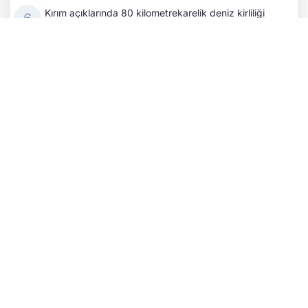
Kırım açıklarında 80 kilometrekarelik deniz kirliliği
tespit edildi
ABD ve Ukrayna arasındaki Patriot füzesi üretimi
görüşmeleri, Trump'ın çekincelerine rağmen sürüyor
Zelenskıy, Finlandiya Cumhurbaşkanı Stubb ile hava
savunması ve Rusya'ya baskıyı görüştü
Macron: Rusya, saldırganlığının bedelini ödemeli!