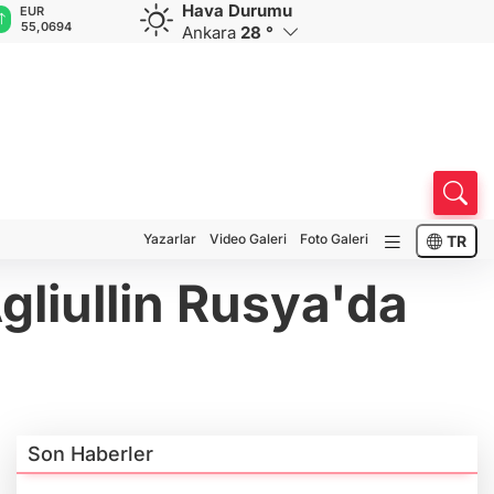
Hava Durumu
GBP
CHF
CAD
RUB
A
64,2253
58,7808
33,9921
0,5836
1
Ankara
28 °
Yazarlar
Video Galeri
Foto Galeri
TR
gliullin Rusya'da
Son Haberler