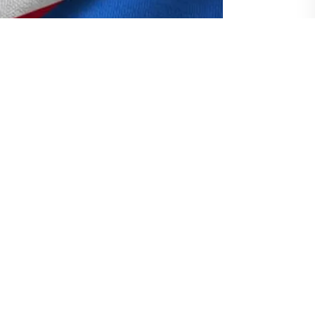
Devletleri'nin (ABD) NATO ülkeleri tarafından
ğlanmasını amaçlayan
"Prioritized Ukraine
likleri Listesi) programı faaliyete geçti.