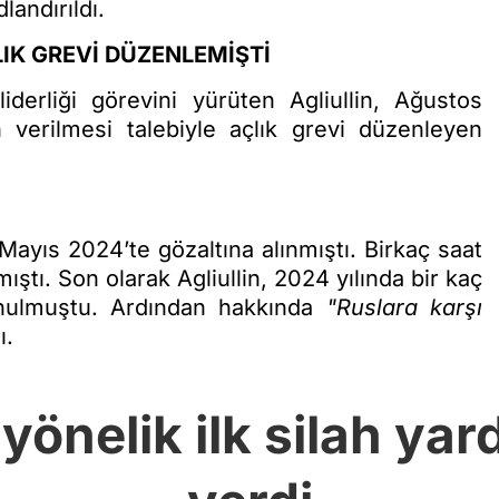
landırıldı.
LIK GREVİ DÜZENLEMİŞTİ
iderliği görevini yürüten Agliullin, Ağustos
 verilmesi talebiyle açlık grevi düzenleyen
 Mayıs 2024’te gözaltına alınmıştı. Birkaç saat
ştı. Son olarak Agliullin, 2024 yılında bir kaç
onulmuştu. Ardından hakkında
"Ruslara karşı
ı.
önelik ilk silah ya