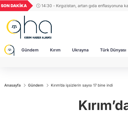
UYU
GEL
TND
BGN
SON DAKİKA
14:30 - Kırgızistan, artan gıda enflasyonuna k
58
1,1855
18,2420
16,2420
27,9743
ortak denetim çağrısı yaptı
Gündem
Kırım
Ukrayna
Türk Dünyası
Anasayfa
Gündem
Kırım’da işsizlerin sayısı 17 bine indi
Kırım’da