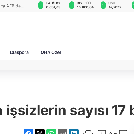
VND
GAU/TRY
BIST 100
USD
arşı AEB'de
0,0018
6.631,89
13.806,84
47,7027
Diaspora
QHA Özel
 işsizlerin sayısı 17 