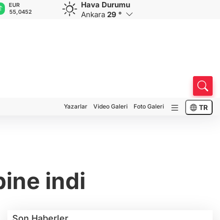
Hava Durumu
EUR
GBP
CHF
CAD
R
55,0452
64,1847
58,8704
34,0345
0
Ankara
29 °
Yazarlar
Video Galeri
Foto Galeri
TR
bine indi
Son Haberler