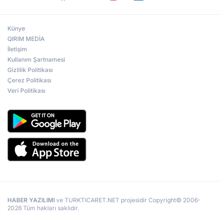
Künye
QIRIM MEDİA
İletişim
Kullanım Şartnamesi
Gizlilik Politikası
Çerez Politikası
Veri Politikası
HABER YAZILIMI
ve TURKTICARET.NET projesidir Copyright© 2006-
2026 Tüm hakları saklıdır.