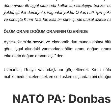
döneminde ilk işgal sırasında kullanılan stratejiye benzer bi
yoktu, çünkü demiryolu, vagonlar yoktu. Onlar, halk için çek
ve sonuçta Kırım Tatarları kısa bir süre içinde ulusal azınlık ha
ÖLÜM ORANI DOĞUM ORANININ ÜZERİNDE
Ayrıca Kırım’da sosyal ve ekonomik durumunda dolayı ölüm 
göre, işgal altındaki yarımadada ölüm oranı, doğum oranın
erkeklerin doğum oranını aştı” dedi.
Uzmanlar, Rusya vatandaşlarını göç ettirerek Kırım nüfusu
mahkemede incelenecek en sert askeri suçlardan biri olduğu
NATO PA: Donbas’t