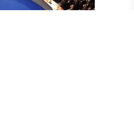
si, Abhazya ve Güney Osetya’da insan hakları ihlallerinden
 Ukrayna’nın NATO Parlamenter Asamblesi heyetinin Başkanı