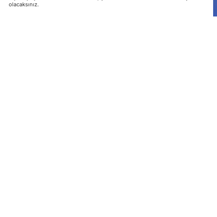
olacaksınız.
NATO Parlamenter Asamblesi (PA), Ukrayna’nın Donbas bölge
Rusya Federasyonu'nun sorumlu olduğunu ifade etti.
Konuyla ilgili kişisel Facebook sayfasında açıklama yapan