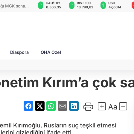
GAU/TRY
BIST 100
USD
EUR
rları ile Ahıska
6.500,35
13.798,82
47,6014
54,8212
yaşatmaya
Diaspora
QHA Özel
netim Kırım’a çok sa
cemil Kırımoğlu, Rusların suç teşkil etmesi
ini gizlediğini ifade etti.