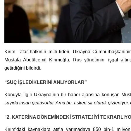
Kırım Tatar halkının milli lideri, Ukrayna Cumhurbaşkanının
Mustafa Abdülcemil Kırımoğlu, Rus yönetimin, işgal alt
getirdiğini bildirdi.
“SUÇ İŞLEDİKLERİNİ ANLIYORLAR”
Konuyla ilgili Ukrayna’nın bir haber ajansına konuşan Mus
sayıda insan getiriyorlar. Ama bu, askeri sır olarak gizleniyor
“2. KATERİNA DÖNEMİNDEKİ STRATEJİYİ TEKRARLIY
Kırım’daki kaynaklara atıfla yarımadaya 850 bin-1 milyon 