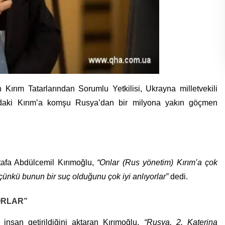
 Kırım Tatarlarından Sorumlu Yetkilisi, Ukrayna milletvekili
ındaki Kırım’a komşu Rusya’dan bir milyona yakın göçmen
tafa Abdülcemil Kırımoğlu,
“Onlar (Rus yönetim) Kırım’a çok
, çünkü bunun bir suç olduğunu çok iyi anlıyorlar”
dedi.
ORLAR”
insan getirildiğini aktaran Kırımoğlu,
“Rusya, 2. Katerina