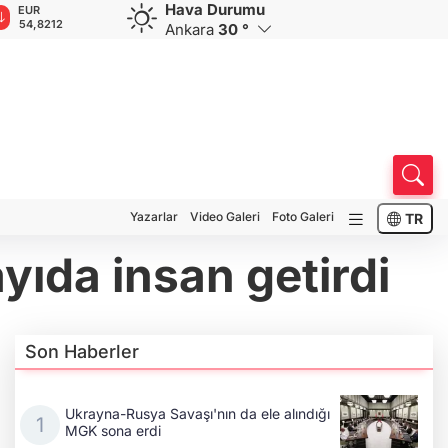
Hava Durumu
GBP
CHF
CAD
RUB
A
63,9663
58,5748
33,9656
0,5752
1
Ankara
30 °
Yazarlar
Video Galeri
Foto Galeri
TR
yıda insan getirdi
Son Haberler
Ukrayna-Rusya Savaşı'nın da ele alındığı
MGK sona erdi