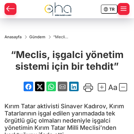
TR
Anasayfa
Gündem
“Meclis,
işgalci
yönetim
“Meclis, işgalci yönetim
sistemi
için bir
tehdit”
sistemi için bir tehdit”
Kırım Tatar aktivisti Sinaver Kadırov, Kırım
Tatarlarının işgal edilen yarımadada tek
örgütlü güç olmaları nedeniyle işgalci
yönetimin Kırım Tatar Milli Meclisi’nden