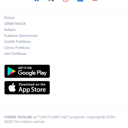
Künye
QIRIM MEDİA
İletişim
Kullanım Şartnamesi
Gizlilik Politikası
Çerez Politikası
Veri Politikası
HABER YAZILIMI
ve TURKTICARET.NET projesidir Copyright© 2006-
2026 Tüm hakları saklıdır.