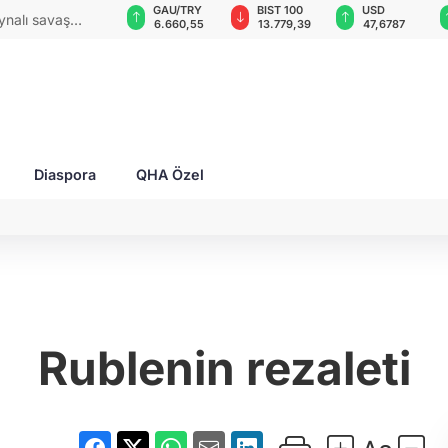
VND
GAU/TRY
BIST 100
USD
n Patriot çağrısı: "Üzerimize kâğıt değil,
0,0018
6.660,55
13.779,39
47,6787
ek füzeler yağıyor"
Diaspora
QHA Özel
Rublenin rezaleti