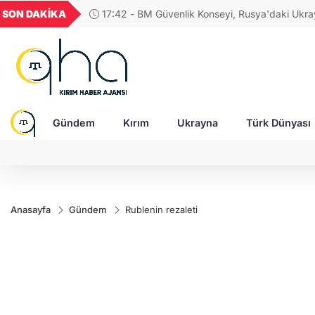
UYU
GEL
TND
BGN
SON DAKİKA
17:23 - Zelenskıy'da
52
1,1849
18,2677
16,3788
27,9743
insanları öldüren gerç
Gündem
Kırım
Ukrayna
Türk Dünyası
Anasayfa
Gündem
Rublenin rezaleti