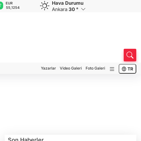
Hava Durumu
EUR
GBP
CHF
CAD
R
55,1254
64,3468
59,0083
34,1883
0
Ankara
30 °
Yazarlar
Video Galeri
Foto Galeri
TR
Son Haberler