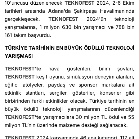
10'uncusu düzenlenecek
TEKNOFEST
2024, 2-6 Ekim
tarihleri arasında
Adana’da
Şakirpaşa Havalimanında
gerçekleşecek.
TEKNOFEST
2024'ün teknoloji
yarışmalarına, 1 milyon 630 bin yarışmacı ve 788 bin
161 takım başvurdu.
TÜRKİYE TARİHİNİN EN BÜYÜK ÖDÜLLÜ TEKNOLOJİ
YARIŞMASI
TEKNOFEST’te
hava gösterileri, bilim şovları,
TEKNOFEST
keşif oyunu, simülasyon deneyim alanları,
eğitici atölyeler, paydaş ve sponsor markalara ait
etkinlik stantları, sergiler, gösteriler, konserler gibi
birbirinden farklı etkinlikler olacak. Türkiye tarihinin en
büyük ödüllü teknoloji yarışmalarının düzenlendiği
TEKNOFEST’te
yarışmacılara 30 milyon TL ödül ve 55
milyon TL’nin üzerinde malzeme desteği sağlanacak.
TEKNOFEST
2024 kapsamında 46 ana kategori, 117 alt