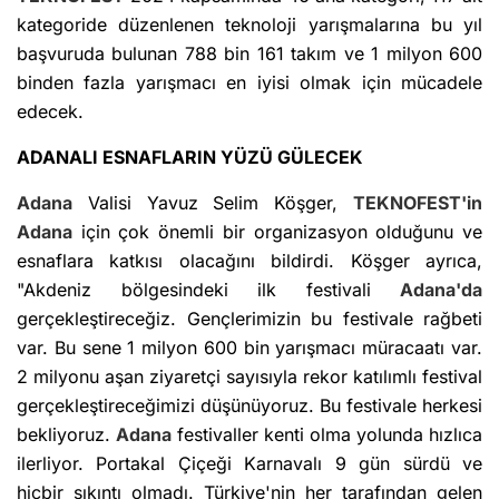
kategoride düzenlenen teknoloji yarışmalarına bu yıl
başvuruda bulunan 788 bin 161 takım ve 1 milyon 600
binden fazla yarışmacı en iyisi olmak için mücadele
edecek.
ADANALI ESNAFLARIN YÜZÜ GÜLECEK
Adana
Valisi Yavuz Selim Köşger,
TEKNOFEST'in
Adana
için çok önemli bir organizasyon olduğunu ve
esnaflara katkısı olacağını bildirdi. Köşger ayrıca,
"Akdeniz bölgesindeki ilk festivali
Adana'da
gerçekleştireceğiz. Gençlerimizin bu festivale rağbeti
var. Bu sene 1 milyon 600 bin yarışmacı müracaatı var.
2 milyonu aşan ziyaretçi sayısıyla rekor katılımlı festival
gerçekleştireceğimizi düşünüyoruz. Bu festivale herkesi
bekliyoruz.
Adana
festivaller kenti olma yolunda hızlıca
ilerliyor. Portakal Çiçeği Karnavalı 9 gün sürdü ve
hiçbir sıkıntı olmadı. Türkiye'nin her tarafından gelen