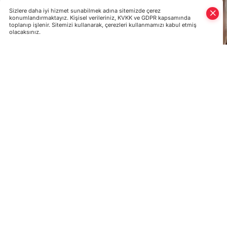
Sizlere daha iyi hizmet sunabilmek adına sitemizde çerez
konumlandırmaktayız. Kişisel verileriniz, KVKK ve GDPR kapsamında
toplanıp işlenir. Sitemizi kullanarak, çerezleri kullanmamızı kabul etmiş
olacaksınız.
Ülkede darbe girişimine ilişkin soruşturma kapsamında, Ankar
Cumhurbaşkanı Başyaveri Ali Yazıcı tutuklandı.