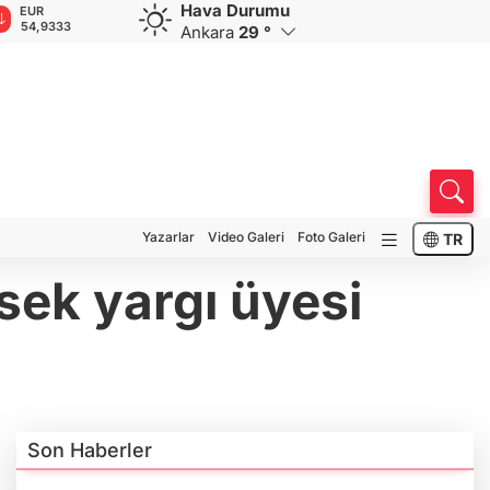
Hava Durumu
GBP
CHF
CAD
RUB
A
64,1409
58,5339
33,9200
0,5831
1
Ankara
29 °
Yazarlar
Video Galeri
Foto Galeri
TR
sek yargı üyesi
Son Haberler