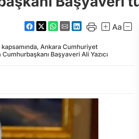
aşkanı Başyaveri tu
rma kapsamında, Ankara Cumhuriyet
en Cumhurbaşkanı Başyaveri Ali Yazıcı