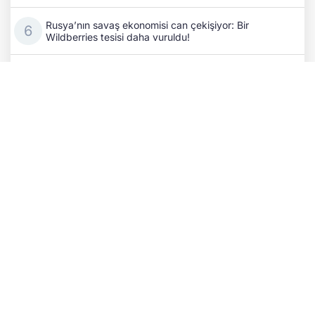
Rusya’nın savaş ekonomisi can çekişiyor: Bir
Wildberries tesisi daha vuruldu!
Kıyiv’de kritik temaslar: Ukrayna ile Azerbaycan
dışişleri bakanları stratejik iş birliğini masaya yatırdı
Eski Fransa Başbakanı Attal: Rusya, 2027 seçim
sürecine müdahale ediyor
Rus SİHA’sı tren istasyonunu hedef aldı: 2 demiryolu
çalışanı hayatını kaybetti