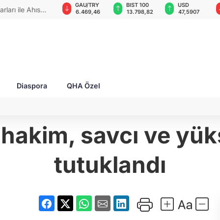
GAU/TRY
BIST 100
USD
EUR
 zaferlerini"
6.469,46
13.798,82
47,5907
54,9333
Diaspora
QHA Özel
 hakim, savcı ve yük
tutuklandı