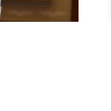
a Cumhuriyet Başsavcılığınca hakkında gözaltı kararı verilen