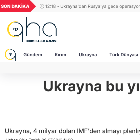
GEL
TND
BGN
VND
SON DAKİKA
11:56 - Yeni Zelanda, Rusya'ya karşı yeni yaptı
49
18,2677
16,3788
27,9743
0,0018
uyguladı!
Gündem
Kırım
Ukrayna
Türk Dünyası
Ukrayna bu yıl
Ukrayna, 4 milyar doları IMF’den almayı planlı