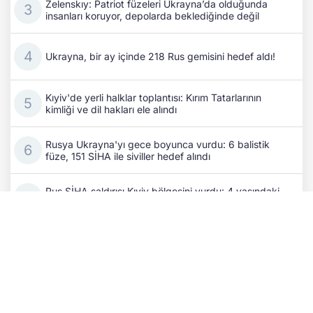
Zelenskıy: Patriot füzeleri Ukrayna’da olduğunda
insanları koruyor, depolarda beklediğinde değil
Ukrayna, bir ay içinde 218 Rus gemisini hedef aldı!
Kıyiv'de yerli halklar toplantısı: Kırım Tatarlarının
kimliği ve dil hakları ele alındı
Rusya Ukrayna'yı gece boyunca vurdu: 6 balistik
füze, 151 SİHA ile siviller hedef alındı
Rus SİHA saldırısı Kıyiv bölgesini vurdu: 4 yaşındaki
bir çocuk hayattan koparıldı!
Kıbrıs Türklerinin varoluş savaşı: Şanlı Erenköy
Direnişi'nin üzerinden 62 yıl geçti
ABD'den Rusya'yı hedef alan dev yaptırım: Karar
Senatodan geçti!