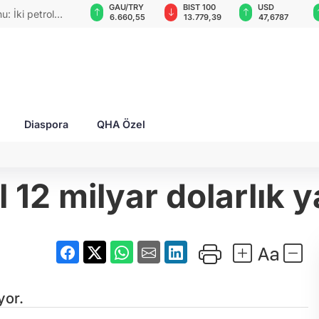
GAU/TRY
BIST 100
USD
EUR
rımlar
6.660,55
13.779,39
47,6787
55,1254
Diaspora
QHA Özel
 12 milyar dolarlık 
yor.