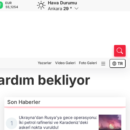
Hava Durumu
GBP
CHF
CAD
RUB
A
64,3468
59,0083
34,1883
0,5822
1
Ankara
29 °
Yazarlar
Video Galeri
Foto Galeri
TR
yardım bekliyor
Son Haberler
Ukrayna'dan Rusya'ya gece operasyonu:
İki petrol rafinerisi ve Karadeniz'deki
askerî nokta vuruldu!