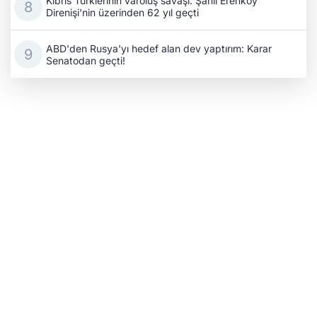
Kıbrıs Türklerinin varoluş savaşı: Şanlı Erenköy
Direnişi'nin üzerinden 62 yıl geçti
ABD'den Rusya'yı hedef alan dev yaptırım: Karar
Senatodan geçti!