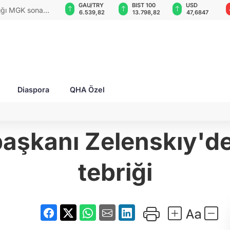
GAU/TRY
BIST 100
USD
EUR
rları ile Ahıska
6.539,82
13.798,82
47,6847
54,9771
yaşatmaya
Diaspora
QHA Özel
şkanı Zelenskıy'd
tebriği