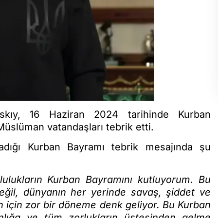
skıy, 16 Haziran 2024 tarihinde Kurban
slüman vatandaşları tebrik etti.
adığı Kurban Bayramı tebrik mesajında şu
ulukların Kurban Bayramını kutluyorum. Bu
ğil, dünyanın her yerinde savaş, şiddet ve
n için zor bir döneme denk geliyor. Bu Kurban
anlığa ve tüm zorlukların üstesinden gelme