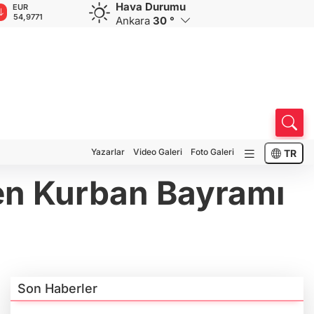
Hava Durumu
GBP
CHF
CAD
RUB
A
64,1968
58,6693
34,0107
0,5840
1
Ankara
30 °
Yazarlar
Video Galeri
Foto Galeri
TR
en Kurban Bayramı
Son Haberler