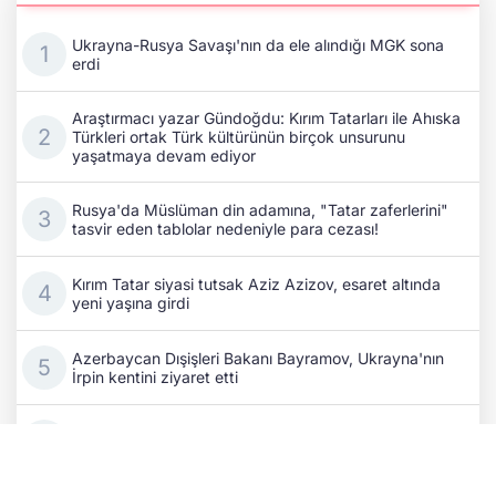
Ukrayna-Rusya Savaşı'nın da ele alındığı MGK sona
erdi
Araştırmacı yazar Gündoğdu: Kırım Tatarları ile Ahıska
Türkleri ortak Türk kültürünün birçok unsurunu
yaşatmaya devam ediyor
Rusya'da Müslüman din adamına, "Tatar zaferlerini"
tasvir eden tablolar nedeniyle para cezası!
Kırım Tatar siyasi tutsak Aziz Azizov, esaret altında
yeni yaşına girdi
Azerbaycan Dışişleri Bakanı Bayramov, Ukrayna'nın
İrpin kentini ziyaret etti
Ukrayna-Rusya Savaşı'nın da ele alınacağı Erdoğan
başkanlığındaki MGK toplantısı başladı