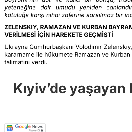
yeteneğine dair umudu yeniden canlandırma
kötülüğe karşı nihai zaferine sarsılmaz bir i
ZELENSKIY, RAMAZAN VE KURBAN BAYRA
VERİLMESİ İÇİN HAREKETE GEÇMİŞTİ
Ukrayna Cumhurbaşkanı Volodımır Zelenskıy,
kararname ile hükumete Ramazan ve Kurban B
talimatını verdi.
Kıyiv’de yaşayan 