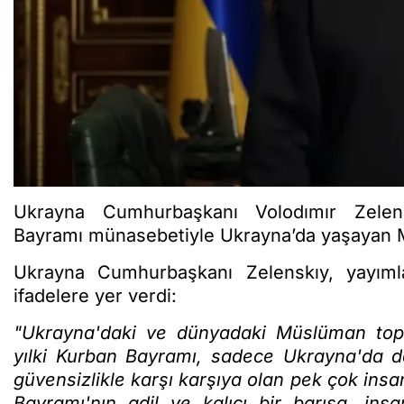
Ukrayna Cumhurbaşkanı Volodımır Zelen
Bayramı münasebetiyle Ukrayna’da yaşayan Mü
Ukrayna Cumhurbaşkanı Zelenskıy, yayıml
ifadelere yer verdi:
"Ukrayna'daki ve dünyadaki Müslüman topl
yılki Kurban Bayramı, sadece Ukrayna'da de
güvensizlikle karşı karşıya olan pek çok insa
Bayramı'nın adil ve kalıcı bir barışa, ins