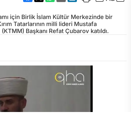
mı için Birlik İslam Kültür Merkezinde bir
ım Tatarlarının milli lideri Mustafa
si (KTMM) Başkanı Refat Çubarov katıldı.