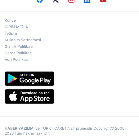
Künye
QIRIM MEDİA
İletişim
Kullanım Şartnamesi
Gizlilik Politikası
Çerez Politikası
Veri Politikası
HABER YAZILIMI
ve TURKTICARET.NET projesidir Copyright© 2006-
2026 Tüm hakları saklıdır.