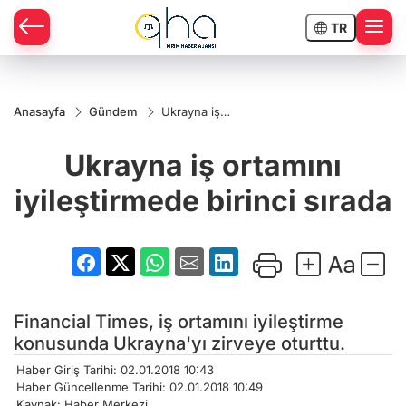
TR
Anasayfa
Gündem
Ukrayna iş
ortamını
iyileştirmede
Ukrayna iş ortamını
birinci sırada
iyileştirmede birinci sırada
Financial Times, iş ortamını iyileştirme
konusunda Ukrayna'yı zirveye oturttu.
Haber Giriş Tarihi: 02.01.2018 10:43
Haber Güncellenme Tarihi: 02.01.2018 10:49
Kaynak: Haber Merkezi