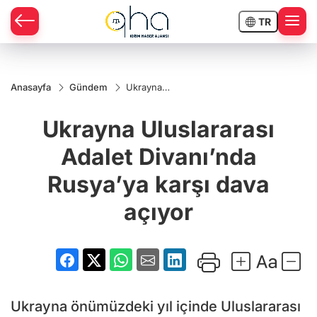
TR
Anasayfa
Gündem
Ukrayna
Uluslararası
Adalet
Ukrayna Uluslararası
Divanı’nda
Rusya’ya
karşı dava
Adalet Divanı’nda
açıyor
Rusya’ya karşı dava
açıyor
Ukrayna önümüzdeki yıl içinde Uluslararası