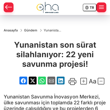
TR
Anasayfa
Gündem
Yunanistan
son sürat
silahlanıyor:
Yunanistan son sürat
22 yeni
savunma
projesi!
silahlanıyor: 22 yeni
savunma projesi!
Yunanistan Savunma İnovasyon Merkezi,
ülke savunması için toplamda 22 farklı proje
üzerinde çalışıldığını ve bu projelerden 6