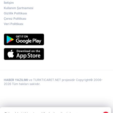
İletişim
Kullanım Şartnamesi
Gizlilik Politikası
Çerez Politikası
Veri Politikası
HABER YAZILIMI
ve TURKTICARET.NET projesidir Copyright© 2006-
2026 Tüm hakları saklıdır.