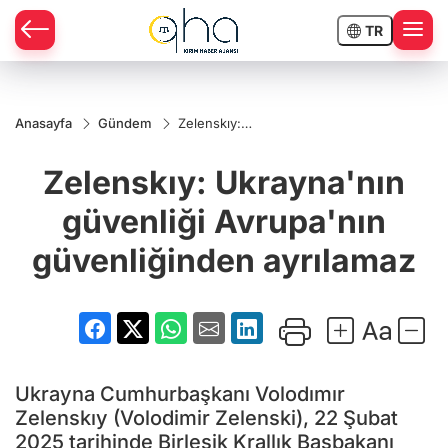
TR
Anasayfa
Gündem
Zelenskıy:
Ukrayna'nın
güvenliği
Zelenskıy: Ukrayna'nın
Avrupa'nın
güvenliğinden
ayrılamaz
güvenliği Avrupa'nın
güvenliğinden ayrılamaz
Ukrayna Cumhurbaşkanı Volodımır
Zelenskıy (Volodimir Zelenski), 22 Şubat
2025 tarihinde Birleşik Krallık Başbakanı