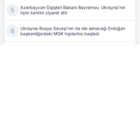
Azerbaycan Dışişleri Bakanı Bayramov, Ukrayna'nın
İrpin kentini ziyaret etti
Ukrayna-Rusya Savaşı'nın da ele alınacağı Erdoğan
başkanlığındaki MGK toplantısı başladı
Rusya’nın savaş ekonomisi can çekişiyor: Bir
Wildberries tesisi daha vuruldu!
Kıyiv’de kritik temaslar: Ukrayna ile Azerbaycan
dışişleri bakanları stratejik iş birliğini masaya yatırdı
Eski Fransa Başbakanı Attal: Rusya, 2027 seçim
sürecine müdahale ediyor