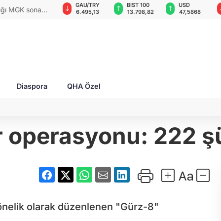
GAU/TRY
BIST 100
USD
EUR
rları ile Ahıska
6.495,13
13.798,82
47,5868
54,9438
yaşatmaya
Diaspora
QHA Özel
r operasyonu: 222 ş
yönelik olarak düzenlenen "Gürz-8"