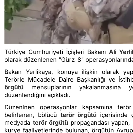
Türkiye Cumhuriyeti İçişleri Bakanı
Ali Yerl
olarak düzenlenen "Gürz-8" operasyonlarında
Bakan Yerlikaya, konuya ilişkin olarak ya
Terörle Mücadele Daire Başkanlığı ve İstih
örgütü
mensuplarının yakalanmasına yö
düzenlendiğini açıkladı.
Düzenlnen operasyonlar kapsamına terör ö
belirlenen, bölücü
terör örgütü
içerisinde g
medyada
terör örgütü
propagandası yapan, te
kurye faaliyetlerinde bulunan, örgütün Avrup