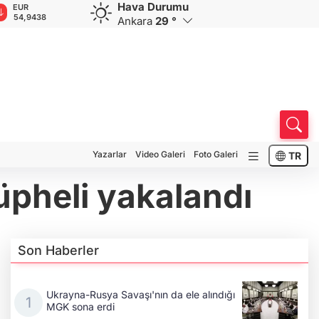
Hava Durumu
GBP
CHF
CAD
RUB
A
64,1319
58,5587
33,9407
0,5781
1
Ankara
29 °
Yazarlar
Video Galeri
Foto Galeri
TR
üpheli yakalandı
Son Haberler
Ukrayna-Rusya Savaşı'nın da ele alındığı
MGK sona erdi