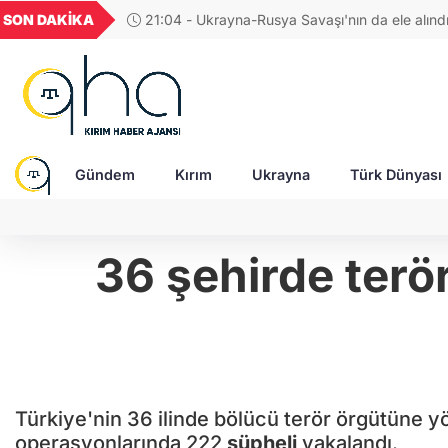
GEL
TND
BGN
VND
SON DAKİKA
17:38 - Araştırmacı yazar Gündoğdu: Kırım Tata
20
18,1976
16,2301
28,0626
0,0018
Türkleri ortak Türk kültürünün birçok unsurunu 
devam ediyor
Gündem
Kırım
Ukrayna
Türk Dünyası
36 şehirde terö
Türkiye'nin 36 ilinde bölücü terör örgütüne 
operasyonlarında 222
şüpheli
yakalandı.