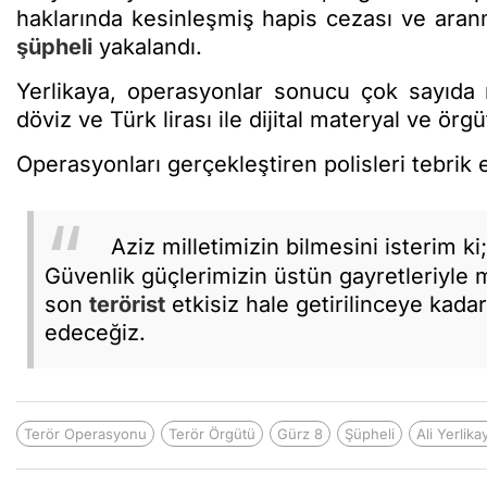
haklarında kesinleşmiş hapis cezası ve aran
şüpheli
yakalandı.
Yerlikaya, operasyonlar sonucu çok sayıda r
döviz ve Türk lirası ile dijital materyal ve örg
Operasyonları gerçekleştiren polisleri tebrik 
Aziz milletimizin bilmesini isterim ki
Güvenlik güçlerimizin üstün gayretleriyle mi
son
terörist
etkisiz hale getirilinceye kad
edeceğiz.
Terör Operasyonu
Terör Örgütü
Gürz 8
Şüpheli
Ali Yerlika