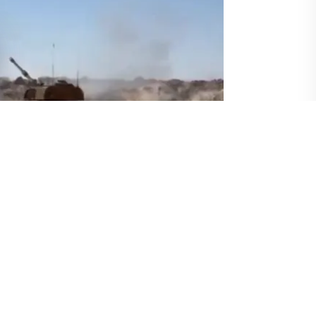
anlığı,
Suriye'nin
kuzeyinde 12 teröristin