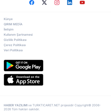
Künye
QIRIM MEDİA
İletişim
Kullanım Şartnamesi
Gizlilik Politikası
Çerez Politikası
Veri Politikası
HABER YAZILIMI
ve TURKTICARET.NET projesidir Copyright© 2006-
2026 Tüm hakları saklıdır.